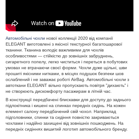
Автомобільні чохли
нової коллекції 2020 від компанії
ELEGANT виготовлені з якісної текстурної багатошарової
тканини. Тканина володіє важливими для чохлів
особливостями — стійкістю до зовнішніх забруднень,
сигаретного попелу, легко чиститься і переться в побутових
умовах не втрачаючи своєї форми. Чохли дуже щільні, шви
прошиті якісними нитками, в місцях подушок безпеки шов
ослаблений і не заважає роботі AirBag. Автомобільні чохли з
автоткани ELEGANT вільно пропускають повітря "дихають" і
не створюють дискомфорту пасажирам в літній час.
В конструкції передбачені блискавки для доступу до заднього
підлокітника і кишені на спинках передніх сидінь. На кожен
елемент салону передбачений свій чохол. Наприклад
підголовники, спинки та сидіння повністю закриваються
чохлами і надійно захищені від зовнішніх пошкоджень. На
передніх сидіннях вишитий логотип автомобільного бренду.