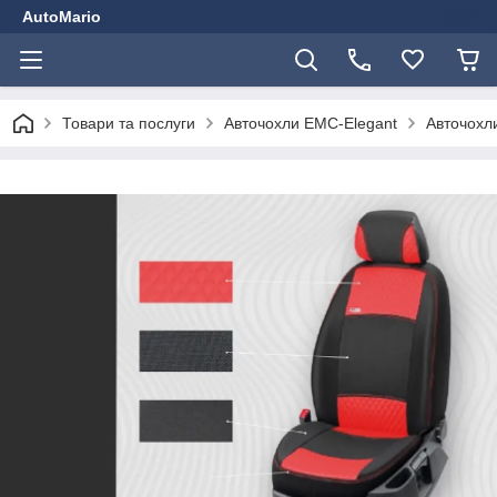
AutoMario
Товари та послуги
Авточохли EMC-Elegant
Авточохли