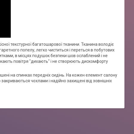
кісної текстурної багатошарової тканини. Тканина володіє
аретного попелу, легко чиститься і переться в побутових
итками, в місцях подушок безпеки шов ослаблений і не
скають повітря "дихають" і не створюють дискомфорту
ишені на спинках передніх сидінь. На кожен елемент салону
 закриваються чохлами і надійно захищені від зовнішніх