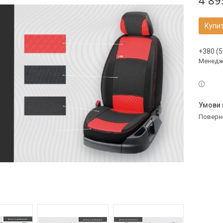
4 89
Купи
+380 (5
Менедж
поверн