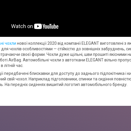
ні чохли
нової коллекції 2020 від компанії ELEGANT виготовлені з я
для чохлів особливостями — стійкістю до зовнішніх забруднень, сиг
втрачаючи своєї форми. Чохли дуже щільні, шви прошиті якісними н
боті AirBag. Автомобільні чохли з автоткани ELEGANT вільно пропу
 літній час.
ії передбачені блискавки для доступу до заднього підлокітника і к
ий свій чохол. Наприклад підголовники, спинки та сидіння повністю
. На передніх сидіннях вишитий логотип автомобільного бренду.