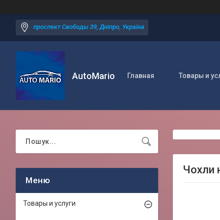
проспект Свободы 39, Дніпро, Україна
AutoMario
Главная
Товары и ус
Чохли н
Товары и услуги