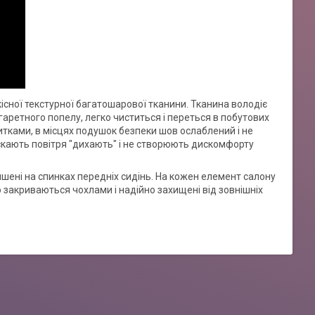
кісної текстурної багатошарової тканини. Тканина володіє
аретного попелу, легко чиститься і переться в побутових
итками, в місцях подушок безпеки шов ослаблений і не
скають повітря "дихають" і не створюють дискомфорту
ишені на спинках передніх сидінь. На кожен елемент салону
 закриваються чохлами і надійно захищені від зовнішніх