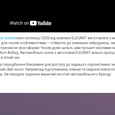
ні чохли
нової коллекції 2020 від компанії ELEGANT виготовлені з я
для чохлів особливостями — стійкістю до зовнішніх забруднень, сиг
втрачаючи своєї форми. Чохли дуже щільні, шви прошиті якісними н
боті AirBag. Автомобільні чохли з автоткани ELEGANT вільно пропу
 літній час.
ії передбачені блискавки для доступу до заднього підлокітника і к
ий свій чохол. Наприклад підголовники, спинки та сидіння повністю
. На передніх сидіннях вишитий логотип автомобільного бренду.