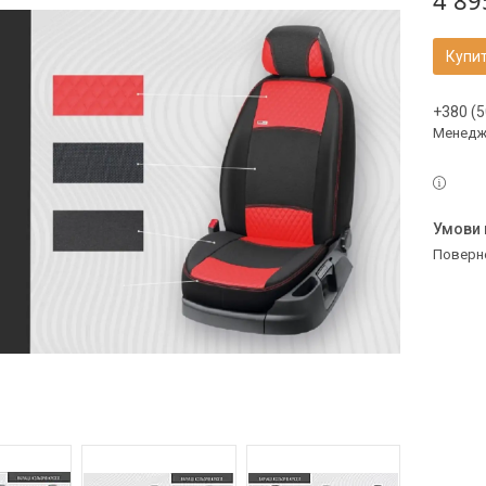
4 89
Купи
+380 (5
Менедж
поверн