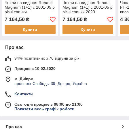
Чохли на сидіння Renault
Чохли на сидіння Renault
Чохл
Magnum (1+1) c 2001-05 р
Magnum (1+1) c 2001-05 р
FH-1
різні спинки
різні спинки 2020
висо
7 164,50
7 164,50
4 3
₴
₴
Купити
Купити
Про нас
94% позитивних з 76 відгуків за рік
Працює з 10.02.2020
м. Дніпро
проспект Свободы 39, Дніпро, Україна
Контакти
Сьогодні працює з 08:00 до 21:00
Показати весь графік роботи
Про нас