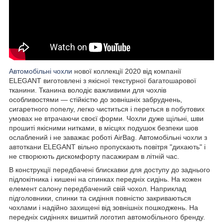
Автомобільні чохли
нової коллекції 2020 від компанії
ELEGANT виготовлені з якісної текстурної багатошарової
тканини. Тканина володіє важливими для чохлів
особливостями — стійкістю до зовнішніх забруднень,
сигаретного попелу, легко чиститься і переться в побутових
умовах не втрачаючи своєї форми. Чохли дуже щільні, шви
прошиті якісними нитками, в місцях подушок безпеки шов
ослаблений і не заважає роботі AirBag. Автомобільні чохли з
автоткани ELEGANT вільно пропускають повітря "дихають" і
не створюють дискомфорту пасажирам в літній час.
В конструкції передбачені блискавки для доступу до заднього
підлокітника і кишені на спинках передніх сидінь. На кожен
елемент салону передбачений свій чохол. Наприклад
підголовники, спинки та сидіння повністю закриваються
чохлами і надійно захищені від зовнішніх пошкоджень. На
передніх сидіннях вишитий логотип автомобільного бренду.