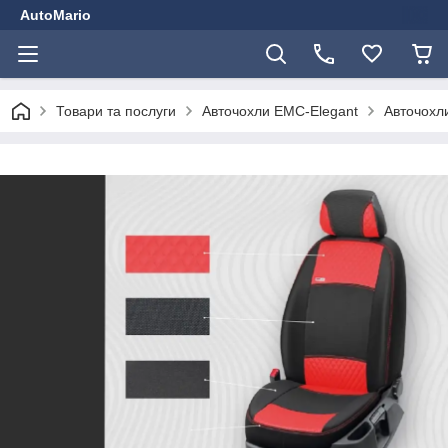
AutoMario
Товари та послуги
Авточохли EMC-Elegant
Авточохли