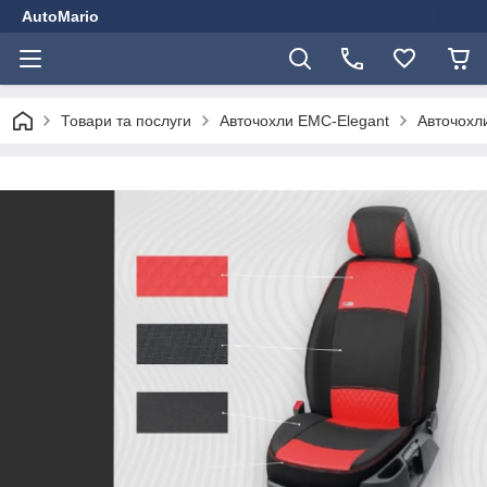
AutoMario
Товари та послуги
Авточохли EMC-Elegant
Авточохли