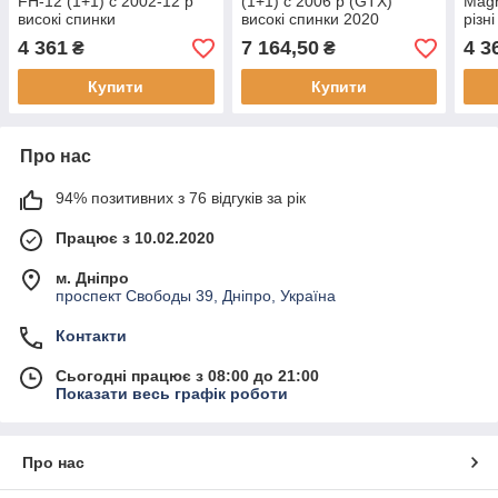
FH-12 (1+1) c 2002-12 р
(1+1) c 2006 р (GTX)
Magn
високі спинки
високі спинки 2020
різн
4 361
7 164,50
4 3
₴
₴
Купити
Купити
Про нас
94% позитивних з 76 відгуків за рік
Працює з 10.02.2020
м. Дніпро
проспект Свободы 39, Дніпро, Україна
Контакти
Сьогодні працює з 08:00 до 21:00
Показати весь графік роботи
Про нас