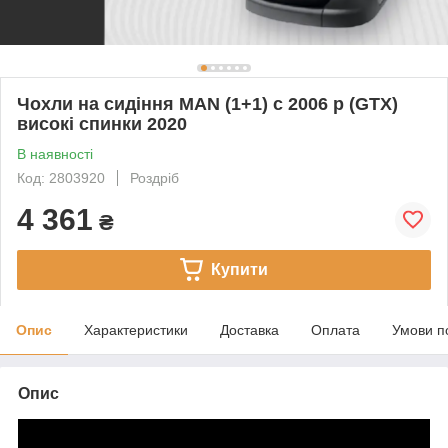
Чохли на сидіння MAN (1+1) c 2006 р (GTX)
високі спинки 2020
В наявності
Код: 2803920
Роздріб
4 361
₴
Купити
Опис
Характеристики
Доставка
Оплата
Умови п
Опис