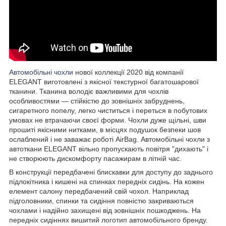
Автомобільні чохли
нової коллекції 2020 від компанії
ELEGANT виготовлені з якісної текстурної багатошарової
тканини. Тканина володіє важливими для чохлів
особливостями — стійкістю до зовнішніх забруднень,
сигаретного попелу, легко чиститься і переться в побутових
умовах не втрачаючи своєї форми. Чохли дуже щільні, шви
прошиті якісними нитками, в місцях подушок безпеки шов
ослаблений і не заважає роботі AirBag. Автомобільні чохли з
автоткани ELEGANT вільно пропускають повітря "дихають" і
не створюють дискомфорту пасажирам в літній час.
В конструкції передбачені блискавки для доступу до заднього
підлокітника і кишені на спинках передніх сидінь. На кожен
елемент салону передбачений свій чохол. Наприклад
підголовники, спинки та сидіння повністю закриваються
чохлами і надійно захищені від зовнішніх пошкоджень. На
передніх сидіннях вишитий логотип автомобільного бренду.