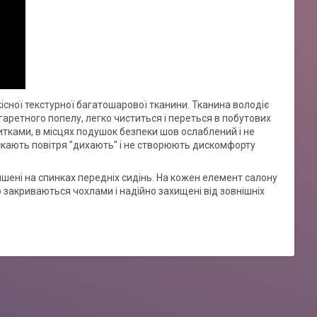
кісної текстурної багатошарової тканини. Тканина володіє
аретного попелу, легко чиститься і переться в побутових
итками, в місцях подушок безпеки шов ослаблений і не
скають повітря "дихають" і не створюють дискомфорту
ишені на спинках передніх сидінь. На кожен елемент салону
 закриваються чохлами і надійно захищені від зовнішніх