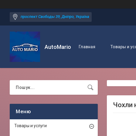
проспект Свободы 39, Дніпро, Україна
AutoMario
Главная
Товары и ус
Чохли н
Товары и услуги