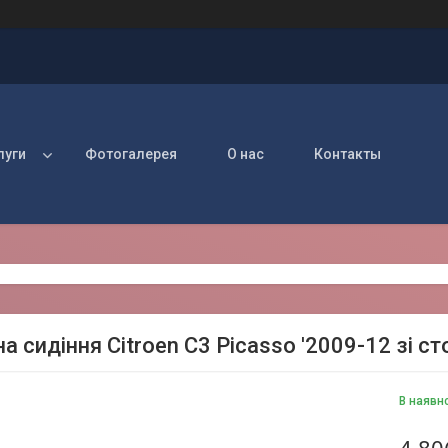
луги
Фотогалерея
О нас
Контакты
а сидіння Citroen C3 Picasso '2009-12 зі с
В наявн