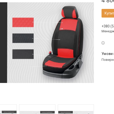
4 80
Купи
+380 (5
Менедж
поверн