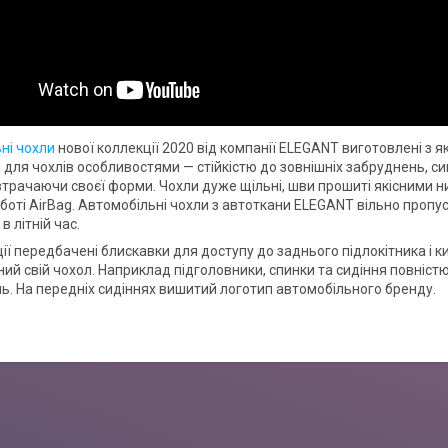
ні чохли
нової коллекції 2020 від компанії ELEGANT виготовлені з я
для чохлів особливостями — стійкістю до зовнішніх забруднень, сиг
втрачаючи своєї форми. Чохли дуже щільні, шви прошиті якісними н
боті AirBag. Автомобільні чохли з автоткани ELEGANT вільно пропу
 літній час.
ії передбачені блискавки для доступу до заднього підлокітника і к
ий свій чохол. Наприклад підголовники, спинки та сидіння повністю
. На передніх сидіннях вишитий логотип автомобільного бренду.