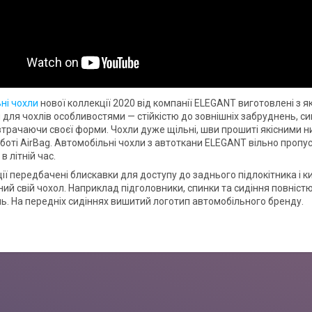
ні чохли
нової коллекції 2020 від компанії ELEGANT виготовлені з я
для чохлів особливостями — стійкістю до зовнішніх забруднень, сиг
втрачаючи своєї форми. Чохли дуже щільні, шви прошиті якісними н
боті AirBag. Автомобільні чохли з автоткани ELEGANT вільно пропу
 літній час.
ії передбачені блискавки для доступу до заднього підлокітника і к
ий свій чохол. Наприклад підголовники, спинки та сидіння повністю
. На передніх сидіннях вишитий логотип автомобільного бренду.