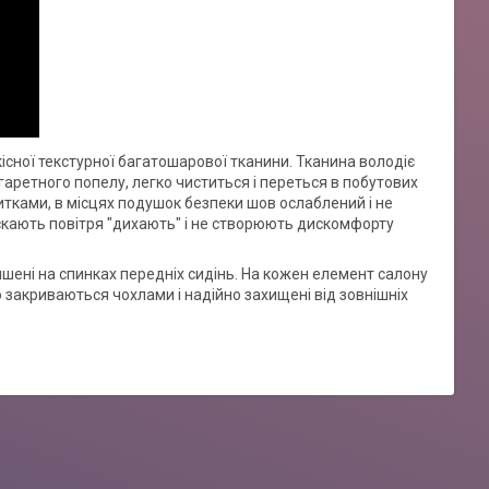
кісної текстурної багатошарової тканини. Тканина володіє
аретного попелу, легко чиститься і переться в побутових
итками, в місцях подушок безпеки шов ослаблений і не
скають повітря "дихають" і не створюють дискомфорту
ишені на спинках передніх сидінь. На кожен елемент салону
 закриваються чохлами і надійно захищені від зовнішніх