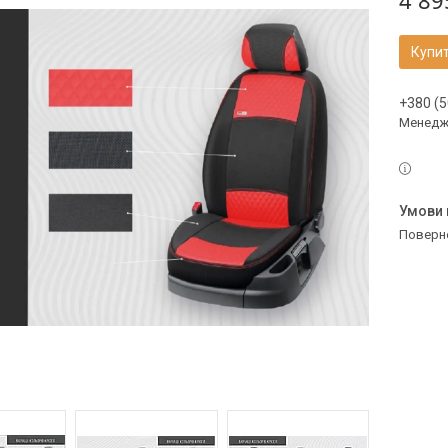
4 89
Купи
+380 (5
Менедж
поверн