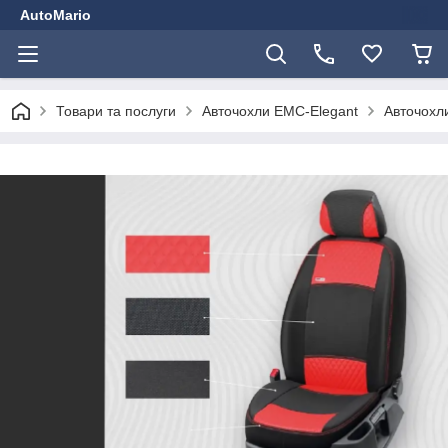
AutoMario
Товари та послуги
Авточохли EMC-Elegant
Авточохли