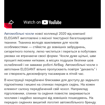
Автомобільні чохли
нової коллекції 2020 від компанії
ELEGANT виготовлені з якісної текстурної багатошарової
тканини. Тканина володіє важливими для чохлів
особливостями — стійкістю до зовнішніх забруднень,
сигаретного попелу, легко чиститься і переться в побутових
умовах не втрачаючи своєї форми. Чохли дуже щільні, шви
прошиті якісними нитками, в місцях подушок безпеки шов
ослаблений і не заважає роботі AirBag. Автомобільні чохли з
автоткани ELEGANT вільно пропускають повітря "дихають" і
не створюють дискомфорту пасажирам в літній час.
В конструкції передбачені блискавки для доступу до заднього
підлокітника і кишені на спинках передніх сидінь. На кожен
елемент салону передбачений свій чохол. Наприклад
підголовники, спинки та сидіння повністю закриваються
чохлами і надійно захищені від зовнішніх пошкоджень. На
передніх сидіннях вишитий логотип автомобільного бренду.