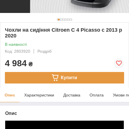
Чохли на сидіння Citroen C 4 Picasso c 2013 р
2020
В наявності
Код: 2803920
Роздріб
4 984
₴
Купити
Опис
Характеристики
Доставка
Оплата
Умови п
Опис