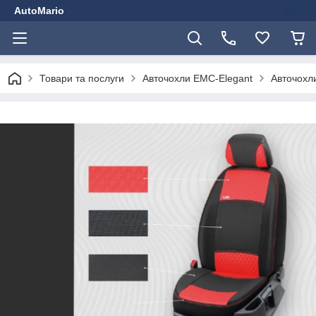
AutoMario
Товари та послуги
Авточохли EMC-Elegant
Авточохли