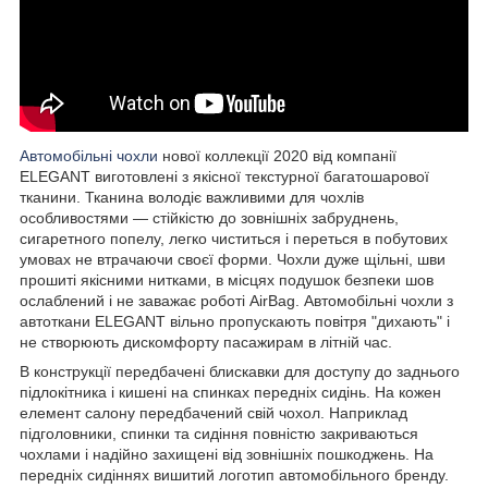
Автомобільні чохли
нової коллекції 2020 від компанії
ELEGANT виготовлені з якісної текстурної багатошарової
тканини. Тканина володіє важливими для чохлів
особливостями — стійкістю до зовнішніх забруднень,
сигаретного попелу, легко чиститься і переться в побутових
умовах не втрачаючи своєї форми. Чохли дуже щільні, шви
прошиті якісними нитками, в місцях подушок безпеки шов
ослаблений і не заважає роботі AirBag. Автомобільні чохли з
автоткани ELEGANT вільно пропускають повітря "дихають" і
не створюють дискомфорту пасажирам в літній час.
В конструкції передбачені блискавки для доступу до заднього
підлокітника і кишені на спинках передніх сидінь. На кожен
елемент салону передбачений свій чохол. Наприклад
підголовники, спинки та сидіння повністю закриваються
чохлами і надійно захищені від зовнішніх пошкоджень. На
передніх сидіннях вишитий логотип автомобільного бренду.