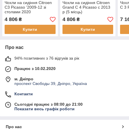
Чохли на сидіння Citroen
Чохли на сидіння Citroen
Чохл
C3 Picasso '2009-12 зі
Grand C 4 Picasso c 2013
C 3 
столами 2020
р (5 місць)
4 806
4 806
7 1
₴
₴
Купити
Купити
Про нас
94% позитивних з 76 відгуків за рік
Працює з 10.02.2020
м. Дніпро
проспект Свободы 39, Дніпро, Україна
Контакти
Сьогодні працює з 08:00 до 21:00
Показати весь графік роботи
Про нас