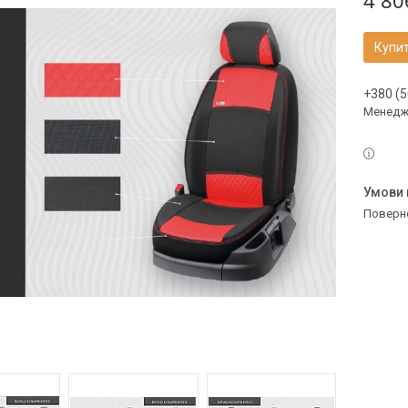
4 80
Купи
+380 (5
Менедж
поверн