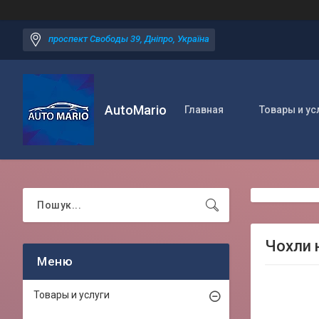
проспект Свободы 39, Дніпро, Україна
AutoMario
Главная
Товары и ус
Чохли н
Товары и услуги