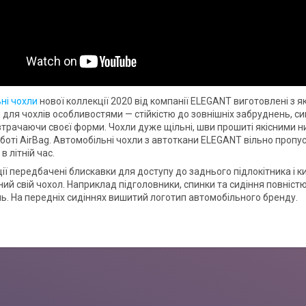
ні чохли
нової коллекції 2020 від компанії ELEGANT виготовлені з я
для чохлів особливостями — стійкістю до зовнішніх забруднень, сиг
втрачаючи своєї форми. Чохли дуже щільні, шви прошиті якісними н
боті AirBag. Автомобільні чохли з автоткани ELEGANT вільно пропу
 літній час.
ії передбачені блискавки для доступу до заднього підлокітника і к
ий свій чохол. Наприклад підголовники, спинки та сидіння повністю
. На передніх сидіннях вишитий логотип автомобільного бренду.