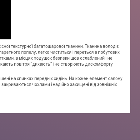
кісної текстурної багатошарової тканини. Тканина володіє
аретного попелу, легко чиститься і переться в побутових
итками, в місцях подушок безпеки шов ослаблений і не
скають повітря "дихають" і не створюють дискомфорту
ишені на спинках передніх сидінь. На кожен елемент салону
 закриваються чохлами і надійно захищені від зовнішніх