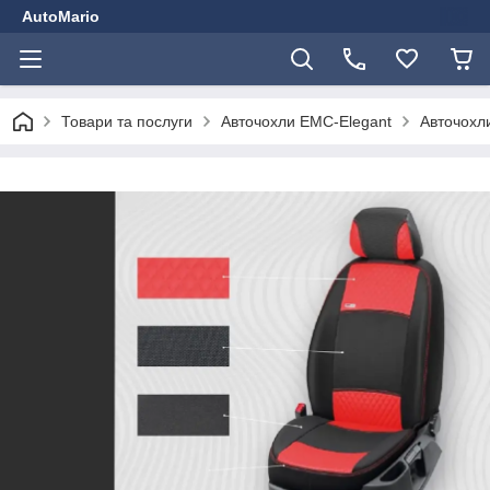
AutoMario
Товари та послуги
Авточохли EMC-Elegant
Авточохли