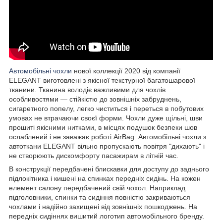
Автомобільні чохли
нової коллекції 2020 від компанії
ELEGANT виготовлені з якісної текстурної багатошарової
тканини. Тканина володіє важливими для чохлів
особливостями — стійкістю до зовнішніх забруднень,
сигаретного попелу, легко чиститься і переться в побутових
умовах не втрачаючи своєї форми. Чохли дуже щільні, шви
прошиті якісними нитками, в місцях подушок безпеки шов
ослаблений і не заважає роботі AirBag. Автомобільні чохли з
автоткани ELEGANT вільно пропускають повітря "дихають" і
не створюють дискомфорту пасажирам в літній час.
В конструкції передбачені блискавки для доступу до заднього
підлокітника і кишені на спинках передніх сидінь. На кожен
елемент салону передбачений свій чохол. Наприклад
підголовники, спинки та сидіння повністю закриваються
чохлами і надійно захищені від зовнішніх пошкоджень. На
передніх сидіннях вишитий логотип автомобільного бренду.