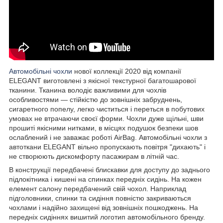
Автомобільні чохли
нової коллекції 2020 від компанії
ELEGANT виготовлені з якісної текстурної багатошарової
тканини. Тканина володіє важливими для чохлів
особливостями — стійкістю до зовнішніх забруднень,
сигаретного попелу, легко чиститься і переться в побутових
умовах не втрачаючи своєї форми. Чохли дуже щільні, шви
прошиті якісними нитками, в місцях подушок безпеки шов
ослаблений і не заважає роботі AirBag. Автомобільні чохли з
автоткани ELEGANT вільно пропускають повітря "дихають" і
не створюють дискомфорту пасажирам в літній час.
В конструкції передбачені блискавки для доступу до заднього
підлокітника і кишені на спинках передніх сидінь. На кожен
елемент салону передбачений свій чохол. Наприклад
підголовники, спинки та сидіння повністю закриваються
чохлами і надійно захищені від зовнішніх пошкоджень. На
передніх сидіннях вишитий логотип автомобільного бренду.