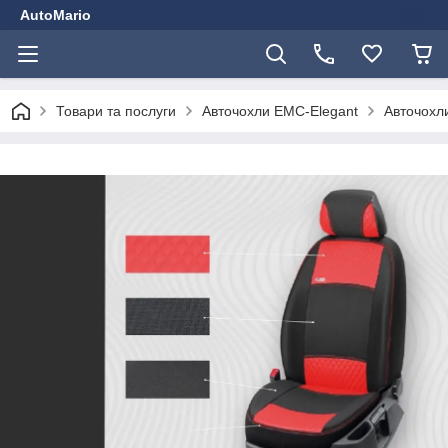
AutoMario
Товари та послуги
Авточохли EMC-Elegant
Авточохли