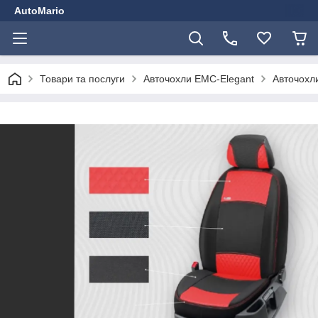
AutoMario
Товари та послуги
Авточохли EMC-Elegant
Авточохли