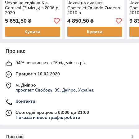
Чохли на сидіння Kia
Чохли на сидіння
Чохл
Carnival (7-місць) з 2006 р
Chevrolet Orlando 7мест з
Chev
2020
2010 р
2010
5 651,50
4 850,50
9 8
₴
₴
Купити
Купити
Про нас
94% позитивних з 76 відгуків за рік
Працює з 10.02.2020
м. Дніпро
проспект Свободы 39, Дніпро, Україна
Контакти
Сьогодні працює з 08:00 до 21:00
Показати весь графік роботи
Про нас