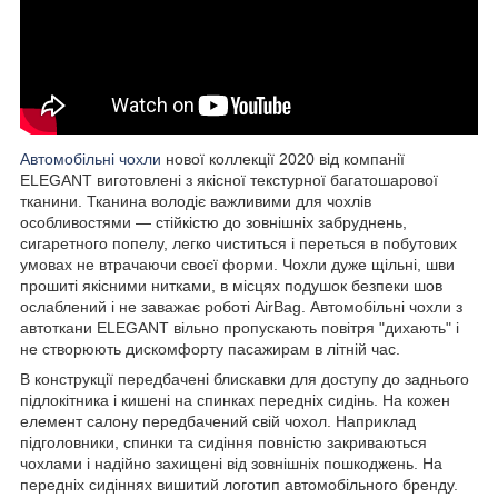
Автомобільні чохли
нової коллекції 2020 від компанії
ELEGANT виготовлені з якісної текстурної багатошарової
тканини. Тканина володіє важливими для чохлів
особливостями — стійкістю до зовнішніх забруднень,
сигаретного попелу, легко чиститься і переться в побутових
умовах не втрачаючи своєї форми. Чохли дуже щільні, шви
прошиті якісними нитками, в місцях подушок безпеки шов
ослаблений і не заважає роботі AirBag. Автомобільні чохли з
автоткани ELEGANT вільно пропускають повітря "дихають" і
не створюють дискомфорту пасажирам в літній час.
В конструкції передбачені блискавки для доступу до заднього
підлокітника і кишені на спинках передніх сидінь. На кожен
елемент салону передбачений свій чохол. Наприклад
підголовники, спинки та сидіння повністю закриваються
чохлами і надійно захищені від зовнішніх пошкоджень. На
передніх сидіннях вишитий логотип автомобільного бренду.