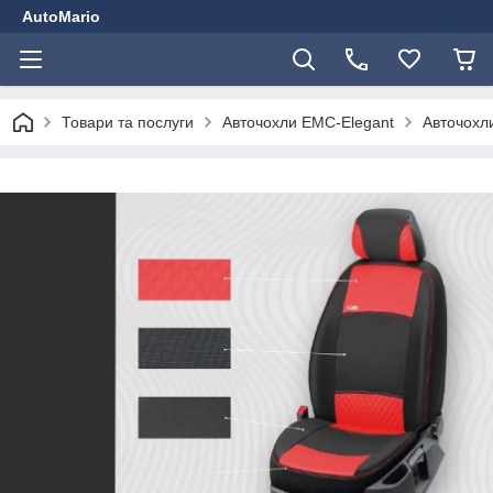
AutoMario
Товари та послуги
Авточохли EMC-Elegant
Авточохли