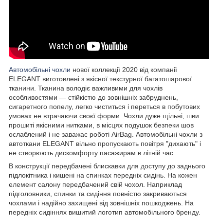
Автомобільні чохли
нової коллекції 2020 від компанії
ELEGANT виготовлені з якісної текстурної багатошарової
тканини. Тканина володіє важливими для чохлів
особливостями — стійкістю до зовнішніх забруднень,
сигаретного попелу, легко чиститься і переться в побутових
умовах не втрачаючи своєї форми. Чохли дуже щільні, шви
прошиті якісними нитками, в місцях подушок безпеки шов
ослаблений і не заважає роботі AirBag. Автомобільні чохли з
автоткани ELEGANT вільно пропускають повітря "дихають" і
не створюють дискомфорту пасажирам в літній час.
В конструкції передбачені блискавки для доступу до заднього
підлокітника і кишені на спинках передніх сидінь. На кожен
елемент салону передбачений свій чохол. Наприклад
підголовники, спинки та сидіння повністю закриваються
чохлами і надійно захищені від зовнішніх пошкоджень. На
передніх сидіннях вишитий логотип автомобільного бренду.