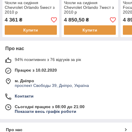
Чохли на сидіння
Чохли на сидіння
Чохл
Chevrolet Orlando 5мест з
Chevrolet Orlando 7мест з
Focu
2010 р
2010 р
202
4 361
4 850,50
4 8
₴
₴
Купити
Купити
Про нас
94% позитивних з 76 відгуків за рік
Працює з 10.02.2020
м. Дніпро
проспект Свободы 39, Дніпро, Україна
Контакти
Сьогодні працює з 08:00 до 21:00
Показати весь графік роботи
Про нас