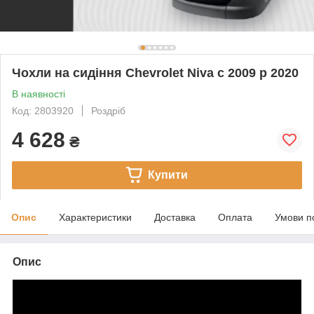
Чохли на сидіння Chevrolet Niva c 2009 р 2020
В наявності
Код: 2803920
Роздріб
4 628
₴
Купити
Опис
Характеристики
Доставка
Оплата
Умови п
Опис