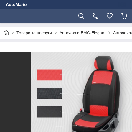
AutoMario
Товари та послуги
Авточохли EMC-Elegant
Авточохли