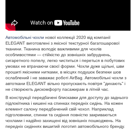
Автомобільні чохли
нової коллекції 2020 від компанії
ELEGANT виготовлені з якісної текстурної багатошарової
тканини. Тканина володіє важливими для чохлів
особливостями — стійкістю до зовнішніх забруднень,
сигаретного попелу, легко чиститься і переться в побутових
умовах не втрачаючи своєї форми. Чохли дуже щільні, шви
прошиті якісними нитками, в місцях подушок безпеки шов
ослаблений і не заважає роботі AirBag. Автомобільні чохли з
автоткани ELEGANT вільно пропускають повітря "дихають" і
не створюють дискомфорту пасажирам в літній час.
В конструкції передбачені блискавки для доступу до заднього
підлокітника і кишені на спинках передніх сидінь. На кожен
елемент салону передбачений свій чохол. Наприклад
підголовники, спинки та сидіння повністю закриваються
чохлами і надійно захищені від зовнішніх пошкоджень. На
передніх сидіннях вишитий логотип автомобільного бренду.