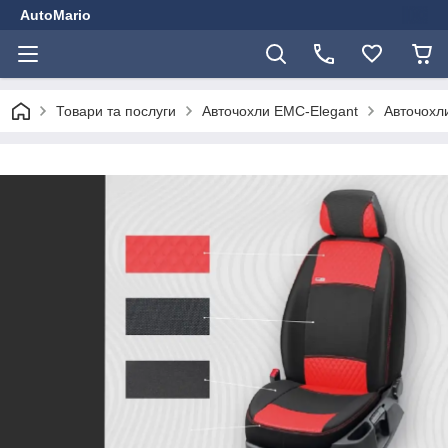
AutoMario
Товари та послуги
Авточохли EMC-Elegant
Авточохли