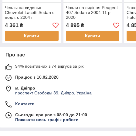
Чехлы на сиденья
Чохли на сидіння Peugeot
Чохл
Chevrolet Lacetti Sedan с
407 Sedan з 2004-11 р
Chev
подл. с 2004 г
2020
Hatc
4 361
4 895
4 8
₴
₴
Купити
Купити
Про нас
94% позитивних з 74 відгуків за рік
Працює з 10.02.2020
м. Дніпро
проспект Свободы 39, Дніпро, Україна
Контакти
Сьогодні працює з 08:00 до 21:00
Показати весь графік роботи