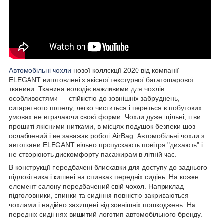
Автомобільні чохли
нової коллекції 2020 від компанії
ELEGANT виготовлені з якісної текстурної багатошарової
тканини. Тканина володіє важливими для чохлів
особливостями — стійкістю до зовнішніх забруднень,
сигаретного попелу, легко чиститься і переться в побутових
умовах не втрачаючи своєї форми. Чохли дуже щільні, шви
прошиті якісними нитками, в місцях подушок безпеки шов
ослаблений і не заважає роботі AirBag. Автомобільні чохли з
автоткани ELEGANT вільно пропускають повітря "дихають" і
не створюють дискомфорту пасажирам в літній час.
В конструкції передбачені блискавки для доступу до заднього
підлокітника і кишені на спинках передніх сидінь. На кожен
елемент салону передбачений свій чохол. Наприклад
підголовники, спинки та сидіння повністю закриваються
чохлами і надійно захищені від зовнішніх пошкоджень. На
передніх сидіннях вишитий логотип автомобільного бренду.