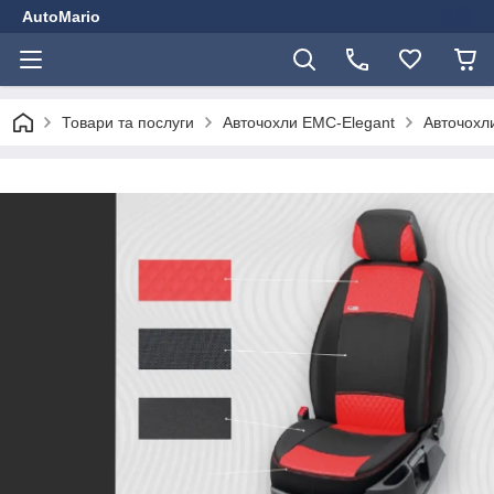
AutoMario
Товари та послуги
Авточохли EMC-Elegant
Авточохли