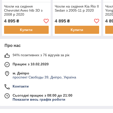
Чохли на сидіння
Чохли на сидіння Kia Rio II
Чохл
Chevrolet Aveo htb 3D з
Sedan з 2005-11 р 2020
Yong
2008 р 2020
202
4 895
4 895
4 8
₴
₴
Купити
Купити
Про нас
94% позитивних з 76 відгуків за рік
Працює з 10.02.2020
м. Дніпро
проспект Свободы 39, Дніпро, Україна
Контакти
Сьогодні працює з 08:00 до 21:00
Показати весь графік роботи