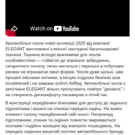
Автомобільні чохли
нової коллекції 2020 від компанії
ELEGANT виготовлені з якісної текстурної багатошарової
тканини. Тканина володіє важливими для чохлів
особливостями — стійкістю до зовнішніх забруднень,
сигаретного попелу, легко чиститься і переться в побутових
умовах не втрачаючи своєї форми. Чохли дуже щільні, шви
прошиті якісними нитками, в місцях подушок безпеки шов
ослаблений і не заважає роботі AirBag. Автомобільні чохли з
автоткани ELEGANT вільно пропускають повітря "дихають" і
не створюють дискомфорту пасажирам в літній час.
В конструкції передбачені блискавки для доступу до заднього
підлокітника і кишені на спинках передніх сидінь. На кожен
елемент салону передбачений свій чохол. Наприклад
підголовники, спинки та сидіння повністю закриваються
чохлами і надійно захищені від зовнішніх пошкоджень. На
передніх сидіннях вишитий логотип автомобільного бренду.