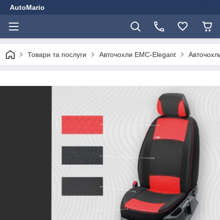
AutoMario
Товари та послуги
Авточохли EMC-Elegant
Авточохли