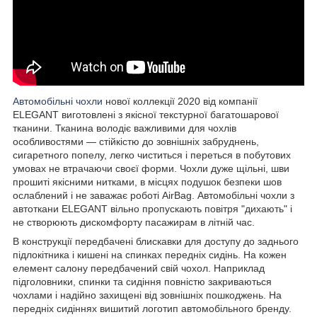
Автомобільні чохли
нової коллекції 2020 від компанії
ELEGANT виготовлені з якісної текстурної багатошарової
тканини. Тканина володіє важливими для чохлів
особливостями — стійкістю до зовнішніх забруднень,
сигаретного попелу, легко чиститься і переться в побутових
умовах не втрачаючи своєї форми. Чохли дуже щільні, шви
прошиті якісними нитками, в місцях подушок безпеки шов
ослаблений і не заважає роботі AirBag. Автомобільні чохли з
автоткани ELEGANT вільно пропускають повітря "дихають" і
не створюють дискомфорту пасажирам в літній час.
В конструкції передбачені блискавки для доступу до заднього
підлокітника і кишені на спинках передніх сидінь. На кожен
елемент салону передбачений свій чохол. Наприклад
підголовники, спинки та сидіння повністю закриваються
чохлами і надійно захищені від зовнішніх пошкоджень. На
передніх сидіннях вишитий логотип автомобільного бренду.