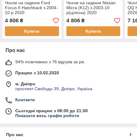
Чохли на сидіння Ford
Чохли на сидіння Nissan
Чохл
Focus II Hatchback з 2004-
Micra (K12) з 2003-10
QQ H
10 р 2020
р(цілісна) 2020
202
4 806
4 806
7 1
₴
₴
Купити
Купити
Про нас
94% позитивних з 76 відгуків за рік
Працює з 10.02.2020
м. Дніпро
проспект Свободы 39, Дніпро, Україна
Контакти
Сьогодні працює з 08:00 до 21:00
Показати весь графік роботи
Про нас