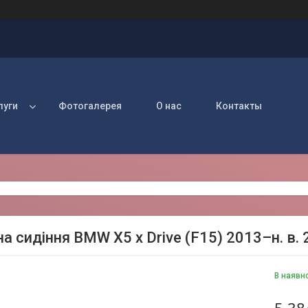
луги
Фотогалерея
О нас
Контакты
а сидіння BMW X5 x Drive (F15) 2013–н. в.
В наявн