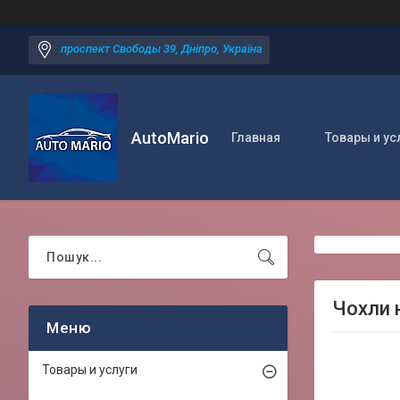
проспект Свободы 39, Дніпро, Україна
AutoMario
Главная
Товары и ус
Чохли н
Товары и услуги