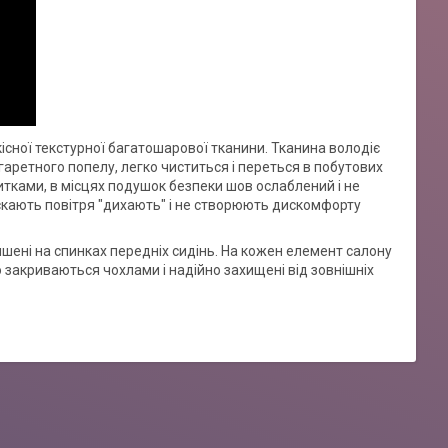
кісної текстурної багатошарової тканини. Тканина володіє
аретного попелу, легко чиститься і переться в побутових
итками, в місцях подушок безпеки шов ослаблений і не
скають повітря "дихають" і не створюють дискомфорту
ишені на спинках передніх сидінь. На кожен елемент салону
 закриваються чохлами і надійно захищені від зовнішніх