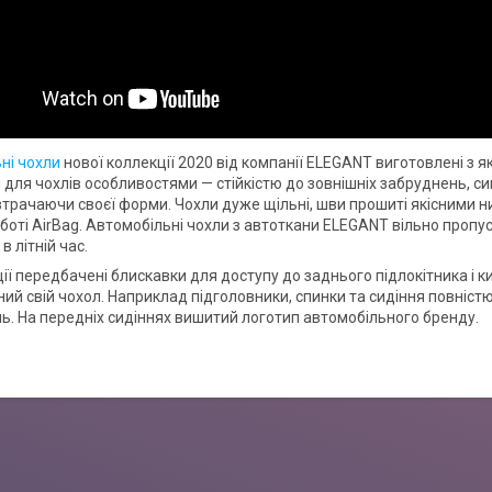
ні чохли
нової коллекції 2020 від компанії ELEGANT виготовлені з я
для чохлів особливостями — стійкістю до зовнішніх забруднень, сиг
втрачаючи своєї форми. Чохли дуже щільні, шви прошиті якісними н
боті AirBag. Автомобільні чохли з автоткани ELEGANT вільно пропу
 літній час.
ії передбачені блискавки для доступу до заднього підлокітника і к
ий свій чохол. Наприклад підголовники, спинки та сидіння повністю
. На передніх сидіннях вишитий логотип автомобільного бренду.