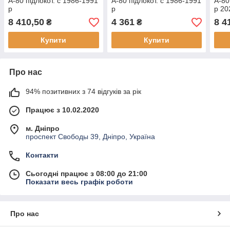
А-80 підлокот. c 1986-1991
А-80 підлокот. c 1986-1991
А-80
р
р
р 20
8 410,50
4 361
8 4
₴
₴
Купити
Купити
Про нас
94% позитивних з 74 відгуків за рік
Працює з 10.02.2020
м. Дніпро
проспект Свободы 39, Дніпро, Україна
Контакти
Сьогодні працює з 08:00 до 21:00
Показати весь графік роботи
Про нас