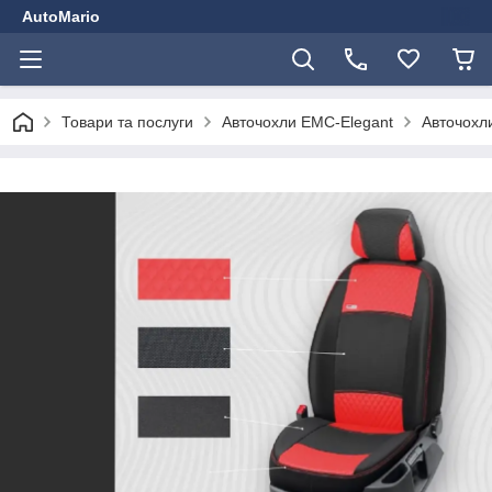
AutoMario
Товари та послуги
Авточохли EMC-Elegant
Авточохли