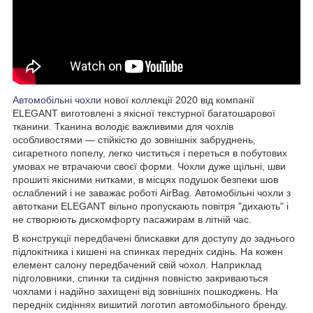
Автомобільні чохли
нової коллекції 2020 від компанії
ELEGANT виготовлені з якісної текстурної багатошарової
тканини. Тканина володіє важливими для чохлів
особливостями — стійкістю до зовнішніх забруднень,
сигаретного попелу, легко чиститься і переться в побутових
умовах не втрачаючи своєї форми. Чохли дуже щільні, шви
прошиті якісними нитками, в місцях подушок безпеки шов
ослаблений і не заважає роботі AirBag. Автомобільні чохли з
автоткани ELEGANT вільно пропускають повітря "дихають" і
не створюють дискомфорту пасажирам в літній час.
В конструкції передбачені блискавки для доступу до заднього
підлокітника і кишені на спинках передніх сидінь. На кожен
елемент салону передбачений свій чохол. Наприклад
підголовники, спинки та сидіння повністю закриваються
чохлами і надійно захищені від зовнішніх пошкоджень. На
передніх сидіннях вишитий логотип автомобільного бренду.