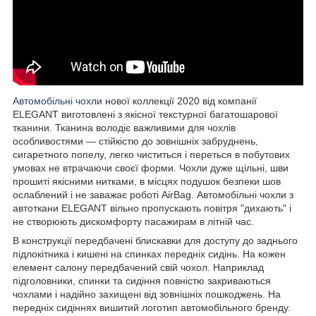
Автомобільні чохли
нової коллекції 2020 від компанії
ELEGANT виготовлені з якісної текстурної багатошарової
тканини. Тканина володіє важливими для чохлів
особливостями — стійкістю до зовнішніх забруднень,
сигаретного попелу, легко чиститься і переться в побутових
умовах не втрачаючи своєї форми. Чохли дуже щільні, шви
прошиті якісними нитками, в місцях подушок безпеки шов
ослаблений і не заважає роботі AirBag. Автомобільні чохли з
автоткани ELEGANT вільно пропускають повітря "дихають" і
не створюють дискомфорту пасажирам в літній час.
В конструкції передбачені блискавки для доступу до заднього
підлокітника і кишені на спинках передніх сидінь. На кожен
елемент салону передбачений свій чохол. Наприклад
підголовники, спинки та сидіння повністю закриваються
чохлами і надійно захищені від зовнішніх пошкоджень. На
передніх сидіннях вишитий логотип автомобільного бренду.