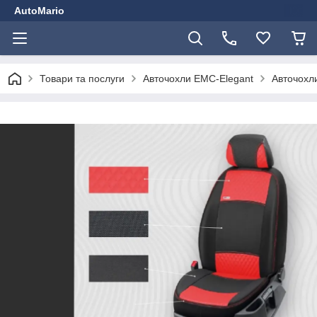
AutoMario
Товари та послуги
Авточохли EMC-Elegant
Авточохли