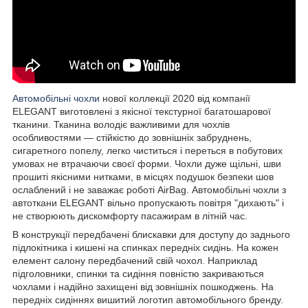
Автомобільні чохли
нової коллекції 2020 від компанії
ELEGANT виготовлені з якісної текстурної багатошарової
тканини. Тканина володіє важливими для чохлів
особливостями — стійкістю до зовнішніх забруднень,
сигаретного попелу, легко чиститься і переться в побутових
умовах не втрачаючи своєї форми. Чохли дуже щільні, шви
прошиті якісними нитками, в місцях подушок безпеки шов
ослаблений і не заважає роботі AirBag. Автомобільні чохли з
автоткани ELEGANT вільно пропускають повітря "дихають" і
не створюють дискомфорту пасажирам в літній час.
В конструкції передбачені блискавки для доступу до заднього
підлокітника і кишені на спинках передніх сидінь. На кожен
елемент салону передбачений свій чохол. Наприклад
підголовники, спинки та сидіння повністю закриваються
чохлами і надійно захищені від зовнішніх пошкоджень. На
передніх сидіннях вишитий логотип автомобільного бренду.