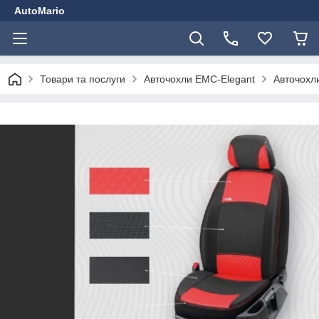
AutoMario
Товари та послуги
Авточохли EMC-Elegant
Авточохли