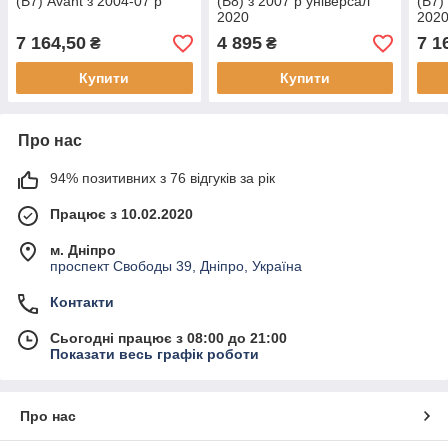
(B7) Avant з 2004-07 р
(B8) з 2007 р універсал
(B7)
2020
202
7 164,50
4 895
7 1
₴
₴
Купити
Купити
Про нас
94% позитивних з 76 відгуків за рік
Працює з 10.02.2020
м. Дніпро
проспект Свободы 39, Дніпро, Україна
Контакти
Сьогодні працює з 08:00 до 21:00
Показати весь графік роботи
Про нас