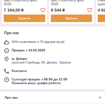
(B6) з 2000-04 р sport
(B6) з 2000-04 р sport
Fabi
2020
2020
(ціл
7 164,50
8 544
4 6
₴
₴
Купити
Купити
Про нас
94% позитивних з 76 відгуків за рік
Працює з 10.02.2020
м. Дніпро
проспект Свободы 39, Дніпро, Україна
Контакти
Сьогодні працює з 08:00 до 21:00
Показати весь графік роботи
Про нас