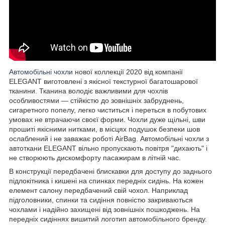
Автомобільні чохли
нової коллекції 2020 від компанії
ELEGANT виготовлені з якісної текстурної багатошарової
тканини. Тканина володіє важливими для чохлів
особливостями — стійкістю до зовнішніх забруднень,
сигаретного попелу, легко чиститься і переться в побутових
умовах не втрачаючи своєї форми. Чохли дуже щільні, шви
прошиті якісними нитками, в місцях подушок безпеки шов
ослаблений і не заважає роботі AirBag. Автомобільні чохли з
автоткани ELEGANT вільно пропускають повітря "дихають" і
не створюють дискомфорту пасажирам в літній час.
В конструкції передбачені блискавки для доступу до заднього
підлокітника і кишені на спинках передніх сидінь. На кожен
елемент салону передбачений свій чохол. Наприклад
підголовники, спинки та сидіння повністю закриваються
чохлами і надійно захищені від зовнішніх пошкоджень. На
передніх сидіннях вишитий логотип автомобільного бренду.