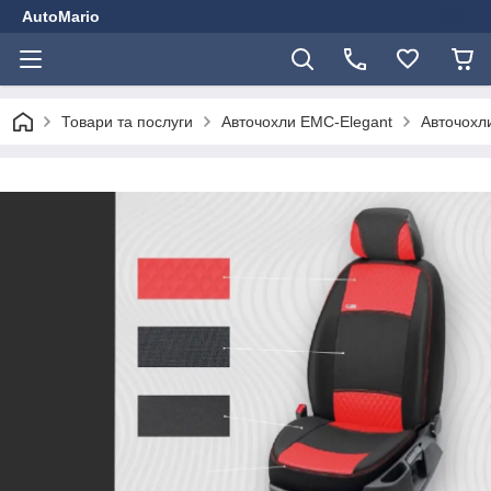
AutoMario
Товари та послуги
Авточохли EMC-Elegant
Авточохли