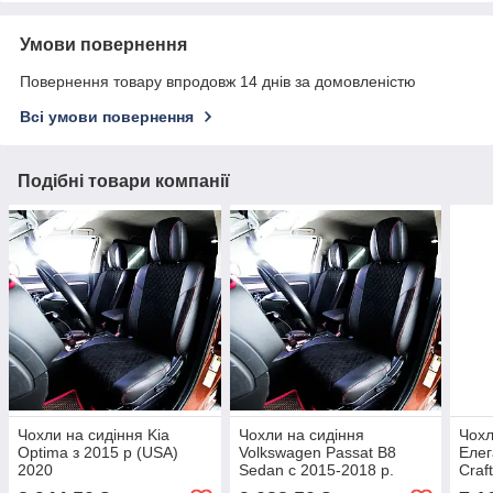
Умови повернення
Повернення товару впродовж 14 днів за домовленістю
Всі умови повернення
Подібні товари компанії
Чохли на сидіння Kia
Чохли на сидіння
Чохл
Оptima з 2015 р (USA)
Volkswagen Passat B8
Елег
2020
Sedan c 2015-2018 р.
Craf
Recaro вод. актив. 2020
з 20