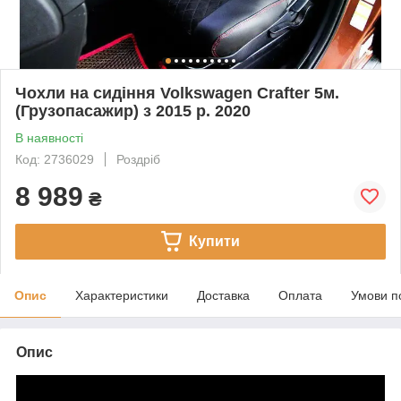
Чохли на сидіння Volkswagen Crafter 5м.
(Грузопасажир) з 2015 р. 2020
В наявності
Код: 2736029
Роздріб
8 989
₴
Купити
Опис
Характеристики
Доставка
Оплата
Умови п
Опис