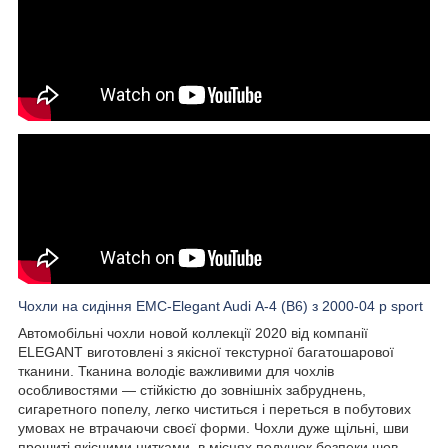
Чохли на сидіння EMC-Elegant Audi А-4 (B6) з 2000-04 р sport
Автомобільні чохли новой коллекції 2020 від компанії
ELEGANT виготовлені з якісної текстурної багатошарової
тканини. Тканина володіє важливими для чохлів
особливостями — стійкістю до зовнішніх забруднень,
сигаретного попелу, легко чиститься і переться в побутових
умовах не втрачаючи своєї форми. Чохли дуже щільні, шви
прошиті якісними нитками, в місцях подушок безпеки шов