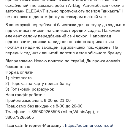
ослаблений і не заважає роботі AirBag. Автомобільні чохли з
автоткани ELEGANT вільно пропускають повітря "дихають" і
не створюють дискомфорту пасажирам в літній час.
В конструкції передбачені блискавки для доступу до заднього
підлокітника і кишені на спинках передніх сидінь. На кожен
елемент салону передбачений свій чохол. Наприклад
підголовники, спинки та сидіння повністю закриваються
чохлами і надійно захищені від зовнішніх пошкоджень. На
передніх сидіннях вишитий логотип автомобільного бренду.
Відправляємо Новою поштою по Україні, Дніпро-самовивіз
безкоштовно.
Форма оплати
1) післяплата
2) Переказ на карту приват банку
3) Готівковий розрахунок
Наш графік роботи :
Прийом замовлень 8-00 до 21-00
Працюємо без вихідних з 8-00 до 20-00
Телефони: + 380509265505 (Viber,WhatsApp), +
380679265505
Наш сайт Інтернет-Магазину :
https://automario.com.ua/