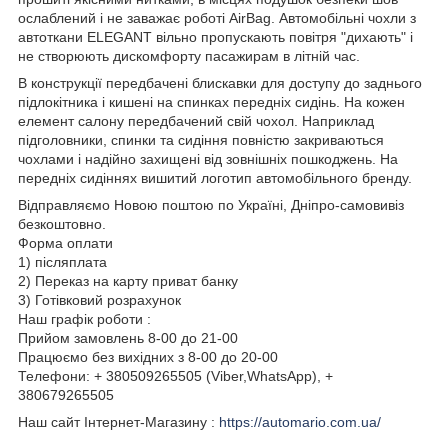
ослаблений і не заважає роботі AirBag. Автомобільні чохли з
автоткани ELEGANT вільно пропускають повітря "дихають" і
не створюють дискомфорту пасажирам в літній час.
В конструкції передбачені блискавки для доступу до заднього
підлокітника і кишені на спинках передніх сидінь. На кожен
елемент салону передбачений свій чохол. Наприклад
підголовники, спинки та сидіння повністю закриваються
чохлами і надійно захищені від зовнішніх пошкоджень. На
передніх сидіннях вишитий логотип автомобільного бренду.
Відправляємо Новою поштою по Україні, Дніпро-самовивіз
безкоштовно.
Форма оплати
1) післяплата
2) Переказ на карту приват банку
3) Готівковий розрахунок
Наш графік роботи :
Прийом замовлень 8-00 до 21-00
Працюємо без вихідних з 8-00 до 20-00
Телефони: + 380509265505 (Viber,WhatsApp), +
380679265505
Наш сайт Інтернет-Магазину :
https://automario.com.ua/