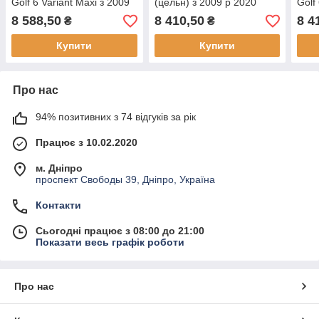
Golf 6 Variant Maxi з 2009
(цельн) з 2009 р 2020
Golf
р
8 588,50
8 410,50
8 4
₴
₴
Купити
Купити
Про нас
94% позитивних з 74 відгуків за рік
Працює з 10.02.2020
м. Дніпро
проспект Свободы 39, Дніпро, Україна
Контакти
Сьогодні працює з 08:00 до 21:00
Показати весь графік роботи
Про нас