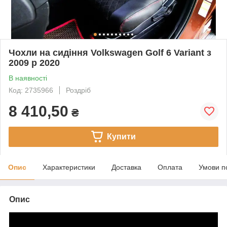
Чохли на сидіння Volkswagen Golf 6 Variant з
2009 р 2020
В наявності
Код: 2735966
Роздріб
8 410,50
₴
Купити
Опис
Характеристики
Доставка
Оплата
Умови п
Опис