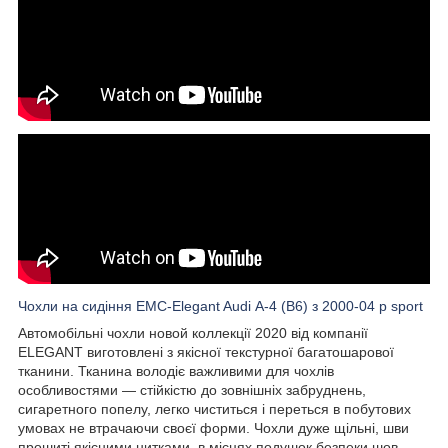
Чохли на сидіння EMC-Elegant Audi А-4 (B6) з 2000-04 р sport
Автомобільні чохли новой коллекції 2020 від компанії
ELEGANT виготовлені з якісної текстурної багатошарової
тканини. Тканина володіє важливими для чохлів
особливостями — стійкістю до зовнішніх забруднень,
сигаретного попелу, легко чиститься і переться в побутових
умовах не втрачаючи своєї форми. Чохли дуже щільні, шви
прошиті якісними нитками, в місцях подушок безпеки шов