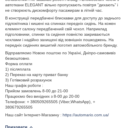
автоткани ELEGANT вільно пропускають повітря "дихають" і
не створюють дискомфорту пасажирам в літній час.
В конструкції передбачені блискавки для доступу до заднього
підлокітника і кишені на спинках передніх сидінь. На кожен
елемент салону передбачений свій чохол. Наприклад
підголовники, спинки та сидіння повністю закриваються
чохлами і надійно захищені від зовнішніх пошкоджень. На
передніх сидіннях вишитий логотип автомобільного бренду.
Відправляємо Новою поштою по Україні, Дніпро-самовивіз
безкоштовно.
Форма оплати
1) післяплата
2) Переказ на карту приват банку
3) Готівковий розрахунок
Наш графік роботи :
Прийом замовлень 8-00 до 21-00
Працюємо без вихідних з 8-00 до 20-00
Телефони: + 380509265505 (Viber,WhatsApp), +
380679265505
Наш сайт Інтернет-Магазину :
https://automario.com.ua/
Приховати