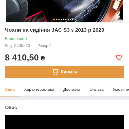
Чохли на сидіння JAC S3 з 2013 р 2020
В наявності
Код: 2735813
Роздріб
8 410,50
₴
Купити
Опис
Характеристики
Доставка
Оплата
Умови п
Опис