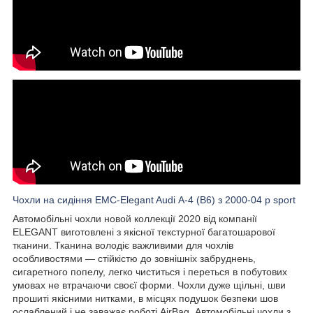
Чохли на сидіння EMC-Elegant Audi А-4 (B6) з 2000-04 р sport
Автомобільні чохли новой коллекції 2020 від компанії
ELEGANT виготовлені з якісної текстурної багатошарової
тканини. Тканина володіє важливими для чохлів
особливостями — стійкістю до зовнішніх забруднень,
сигаретного попелу, легко чиститься і переться в побутових
умовах не втрачаючи своєї форми. Чохли дуже щільні, шви
прошиті якісними нитками, в місцях подушок безпеки шов
ослаблений і не заважає роботі AirBag. Автомобільні чохли з