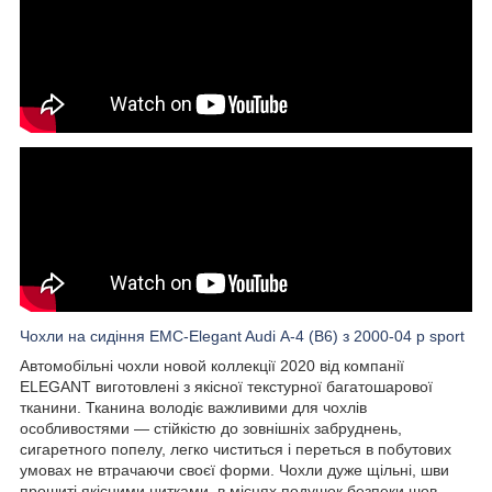
Чохли на сидіння EMC-Elegant Audi А-4 (B6) з 2000-04 р sport
Автомобільні чохли новой коллекції 2020 від компанії
ELEGANT виготовлені з якісної текстурної багатошарової
тканини. Тканина володіє важливими для чохлів
особливостями — стійкістю до зовнішніх забруднень,
сигаретного попелу, легко чиститься і переться в побутових
умовах не втрачаючи своєї форми. Чохли дуже щільні, шви
прошиті якісними нитками, в місцях подушок безпеки шов