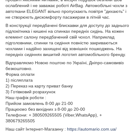
ослаблений і не заважає роботі AirBag. Автомобільні чохли з
автоткани ELEGANT вільно пропускають повітря "дихають" і
не створюють дискомфорту пасажирам в літній час.
В конструкції передбачені блискавки для доступу до заднього
підлокітника і кишені на спинках передніх сидінь. На кожен
елемент салону передбачений свій чохол. Наприклад
підголовники, спинки та сидіння повністю закриваються
чохлами і надійно захищені від зовнішніх пошкоджень. На
передніх сидіннях вишитий логотип автомобільного бренду.
Відправляємо Новою поштою по Україні, Дніпро-самовивіз
безкоштовно.
Форма оплати
1) післяплата
2) Переказ на карту приват банку
3) Готівковий розрахунок
Наш графік роботи :
Прийом замовлень 8-00 до 21-00
Працюємо без вихідних з 8-00 до 20-00
Телефони: + 380509265505 (Viber,WhatsApp), +
380679265505
Наш сайт Інтернет-Магазину :
https://automario.com.ua/