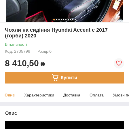
Чохли на сидіння Hyundai Accent c 2017
(горби) 2020
В наявності
Код: 2735798
Роздріб
8 410,50
₴
Купити
Опис
Характеристики
Доставка
Оплата
Умови п
Опис