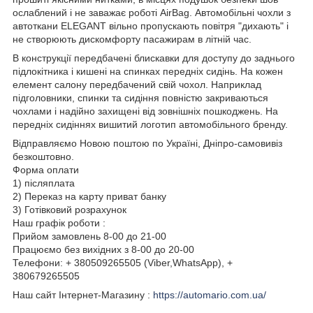
ослаблений і не заважає роботі AirBag. Автомобільні чохли з
автоткани ELEGANT вільно пропускають повітря "дихають" і
не створюють дискомфорту пасажирам в літній час.
В конструкції передбачені блискавки для доступу до заднього
підлокітника і кишені на спинках передніх сидінь. На кожен
елемент салону передбачений свій чохол. Наприклад
підголовники, спинки та сидіння повністю закриваються
чохлами і надійно захищені від зовнішніх пошкоджень. На
передніх сидіннях вишитий логотип автомобільного бренду.
Відправляємо Новою поштою по Україні, Дніпро-самовивіз
безкоштовно.
Форма оплати
1) післяплата
2) Переказ на карту приват банку
3) Готівковий розрахунок
Наш графік роботи :
Прийом замовлень 8-00 до 21-00
Працюємо без вихідних з 8-00 до 20-00
Телефони: + 380509265505 (Viber,WhatsApp), +
380679265505
Наш сайт Інтернет-Магазину :
https://automario.com.ua/