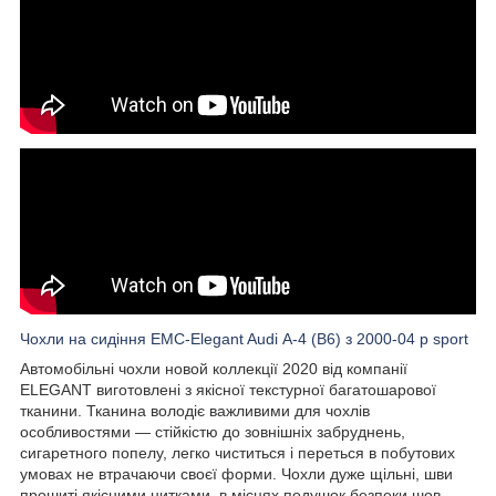
Чохли на сидіння EMC-Elegant Audi А-4 (B6) з 2000-04 р sport
Автомобільні чохли новой коллекції 2020 від компанії
ELEGANT виготовлені з якісної текстурної багатошарової
тканини. Тканина володіє важливими для чохлів
особливостями — стійкістю до зовнішніх забруднень,
сигаретного попелу, легко чиститься і переться в побутових
умовах не втрачаючи своєї форми. Чохли дуже щільні, шви
прошиті якісними нитками, в місцях подушок безпеки шов