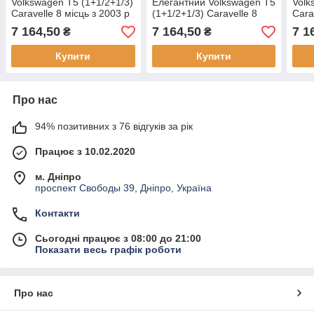
Volkswagen T5 (1+1/2+1/3)
Елегантний Volkswagen T5
Volk
Caravelle 8 місць з 2003 р
(1+1/2+1/3) Caravelle 8
Cara
2020
місць з 2003 р
202
7 164,50
7 164,50
7 1
₴
₴
Купити
Купити
Про нас
94% позитивних з 76 відгуків за рік
Працює з 10.02.2020
м. Дніпро
проспект Свободы 39, Дніпро, Україна
Контакти
Сьогодні працює з 08:00 до 21:00
Показати весь графік роботи
Про нас