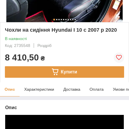
Чохли на сидіння Hyundai I 10 c 2007 р 2020
В наявності
Код: 2735548
Роздріб
8 410,50
₴
Купити
Опис
Характеристики
Доставка
Оплата
Умови п
Опис