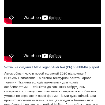
Чохли на сидіння EMC-Elegant Audi А-4 (B6) з 2000-04 р sport
Автомобільні чохли новой коллекції 2020 від компанії
ELEGANT виготовлені з якісної текстурної багатошарової
тканини. Тканина володіє важливими для чохлів
особливостями — стійкістю до зовнішніх забруднень,
сигаретного попелу, легко чиститься і переться в побутових
умовах не втрачаючи своєї форми. Чохли дуже щільні, шви
прошиті якісними нитками, в місцях подушок безпеки шов
ослаблений і не заважає роботі AirBag. Автомобільні чохли з