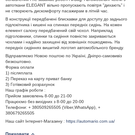
автоткани ELEGANT вільно пропускають повітря "дихають" і
не створюють дискомфорту пасажирам в літній час.
В конструкції передбачені блискавки для доступу до заднього
підлокітника і кишені на спинках передніх сидінь. На кожен
елемент салону передбачений свій чохол. Наприклад
підголовники, спинки та сидіння повністю закриваються
чохлами і надійно захищені від зовнішніх пошкоджень. На
передніх сидіннях вишитий логотип автомобільного бренду.
Відправляємо Новою поштою по Україні, Дніпро-самовивіз
безкоштовно.
Форма оплати
1) післяплата
2) Переказ на карту приват банку
3) Готівковий розрахунок
Наш графік роботи :
Прийом замовлень 8-00 до 21-00
Працюємо без вихідних з 8-00 до 20-00
Телефони: + 380509265505 (Viber,WhatsApp), +
380679265505
Наш сайт Інтернет-Магазину :
https://automario.com.ua/
Приховати