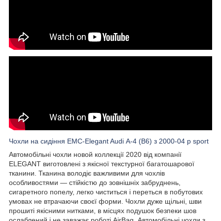
Чохли на сидіння EMC-Elegant Audi А-4 (B6) з 2000-04 р sport
Автомобільні чохли новой коллекції 2020 від компанії
ELEGANT виготовлені з якісної текстурної багатошарової
тканини. Тканина володіє важливими для чохлів
особливостями — стійкістю до зовнішніх забруднень,
сигаретного попелу, легко чиститься і переться в побутових
умовах не втрачаючи своєї форми. Чохли дуже щільні, шви
прошиті якісними нитками, в місцях подушок безпеки шов
ослаблений і не заважає роботі AirBag. Автомобільні чохли з