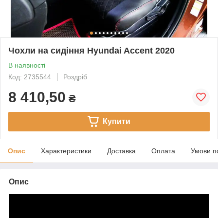
Чохли на сидіння Hyundai Accent 2020
В наявності
Код: 2735544
Роздріб
8 410,50
₴
Купити
Опис
Характеристики
Доставка
Оплата
Умови п
Опис