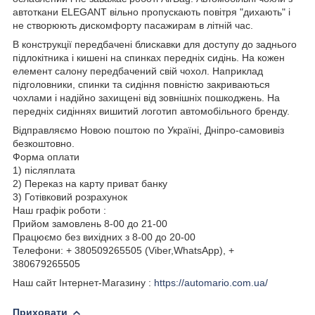
автоткани ELEGANT вільно пропускають повітря "дихають" і
не створюють дискомфорту пасажирам в літній час.
В конструкції передбачені блискавки для доступу до заднього
підлокітника і кишені на спинках передніх сидінь. На кожен
елемент салону передбачений свій чохол. Наприклад
підголовники, спинки та сидіння повністю закриваються
чохлами і надійно захищені від зовнішніх пошкоджень. На
передніх сидіннях вишитий логотип автомобільного бренду.
Відправляємо Новою поштою по Україні, Дніпро-самовивіз
безкоштовно.
Форма оплати
1) післяплата
2) Переказ на карту приват банку
3) Готівковий розрахунок
Наш графік роботи :
Прийом замовлень 8-00 до 21-00
Працюємо без вихідних з 8-00 до 20-00
Телефони: + 380509265505 (Viber,WhatsApp), +
380679265505
Наш сайт Інтернет-Магазину :
https://automario.com.ua/
Приховати