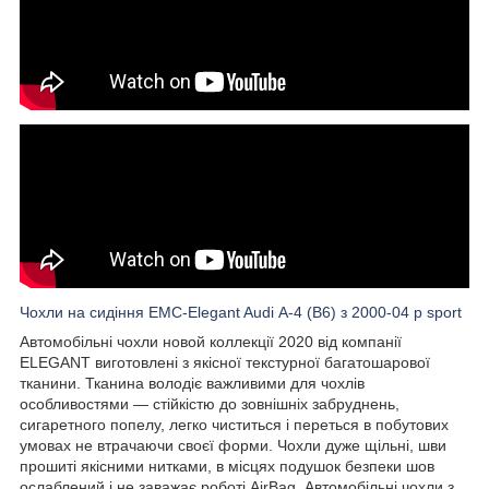
Чохли на сидіння EMC-Elegant Audi А-4 (B6) з 2000-04 р sport
Автомобільні чохли новой коллекції 2020 від компанії
ELEGANT виготовлені з якісної текстурної багатошарової
тканини. Тканина володіє важливими для чохлів
особливостями — стійкістю до зовнішніх забруднень,
сигаретного попелу, легко чиститься і переться в побутових
умовах не втрачаючи своєї форми. Чохли дуже щільні, шви
прошиті якісними нитками, в місцях подушок безпеки шов
ослаблений і не заважає роботі AirBag. Автомобільні чохли з