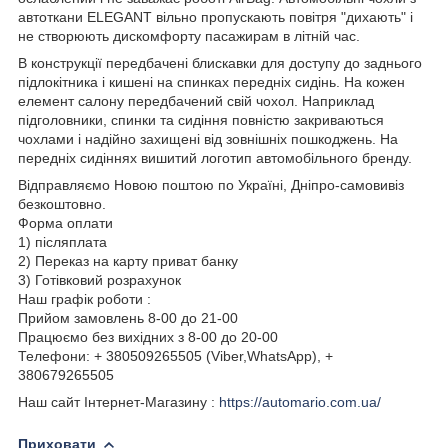
автоткани ELEGANT вільно пропускають повітря "дихають" і
не створюють дискомфорту пасажирам в літній час.
В конструкції передбачені блискавки для доступу до заднього
підлокітника і кишені на спинках передніх сидінь. На кожен
елемент салону передбачений свій чохол. Наприклад
підголовники, спинки та сидіння повністю закриваються
чохлами і надійно захищені від зовнішніх пошкоджень. На
передніх сидіннях вишитий логотип автомобільного бренду.
Відправляємо Новою поштою по Україні, Дніпро-самовивіз
безкоштовно.
Форма оплати
1) післяплата
2) Переказ на карту приват банку
3) Готівковий розрахунок
Наш графік роботи :
Прийом замовлень 8-00 до 21-00
Працюємо без вихідних з 8-00 до 20-00
Телефони: + 380509265505 (Viber,WhatsApp), +
380679265505
Наш сайт Інтернет-Магазину :
https://automario.com.ua/
Приховати