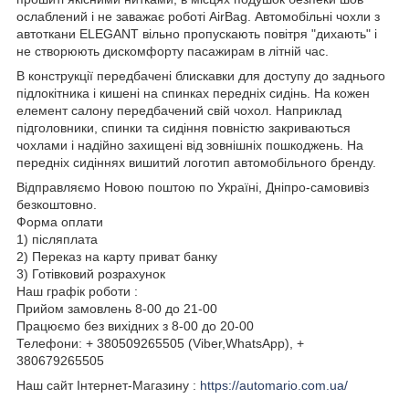
ослаблений і не заважає роботі AirBag. Автомобільні чохли з
автоткани ELEGANT вільно пропускають повітря "дихають" і
не створюють дискомфорту пасажирам в літній час.
В конструкції передбачені блискавки для доступу до заднього
підлокітника і кишені на спинках передніх сидінь. На кожен
елемент салону передбачений свій чохол. Наприклад
підголовники, спинки та сидіння повністю закриваються
чохлами і надійно захищені від зовнішніх пошкоджень. На
передніх сидіннях вишитий логотип автомобільного бренду.
Відправляємо Новою поштою по Україні, Дніпро-самовивіз
безкоштовно.
Форма оплати
1) післяплата
2) Переказ на карту приват банку
3) Готівковий розрахунок
Наш графік роботи :
Прийом замовлень 8-00 до 21-00
Працюємо без вихідних з 8-00 до 20-00
Телефони: + 380509265505 (Viber,WhatsApp), +
380679265505
Наш сайт Інтернет-Магазину :
https://automario.com.ua/