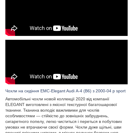
Чохли на сидіння EMC-Elegant Audi А-4 (B6) з 2000-04 р sport
Автомобільні чохли новой коллекції 2020 від компанії
ELEGANT виготовлені з якісної текстурної багатошарової
тканини. Тканина володіє важливими для чохлів
особливостями — стійкістю до зовнішніх забруднень,
сигаретного попелу, легко чиститься і переться в побутових
умовах не втрачаючи своєї форми. Чохли дуже щільні, шви
прошиті якісними нитками, в місцях подушок безпеки шов