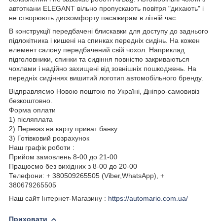
автоткани ELEGANT вільно пропускають повітря "дихають" і
не створюють дискомфорту пасажирам в літній час.
В конструкції передбачені блискавки для доступу до заднього
підлокітника і кишені на спинках передніх сидінь. На кожен
елемент салону передбачений свій чохол. Наприклад
підголовники, спинки та сидіння повністю закриваються
чохлами і надійно захищені від зовнішніх пошкоджень. На
передніх сидіннях вишитий логотип автомобільного бренду.
Відправляємо Новою поштою по Україні, Дніпро-самовивіз
безкоштовно.
Форма оплати
1) післяплата
2) Переказ на карту приват банку
3) Готівковий розрахунок
Наш графік роботи :
Прийом замовлень 8-00 до 21-00
Працюємо без вихідних з 8-00 до 20-00
Телефони: + 380509265505 (Viber,WhatsApp), +
380679265505
Наш сайт Інтернет-Магазину :
https://automario.com.ua/
Приховати