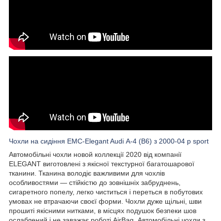
Чохли на сидіння EMC-Elegant Audi А-4 (B6) з 2000-04 р sport
Автомобільні чохли новой коллекції 2020 від компанії
ELEGANT виготовлені з якісної текстурної багатошарової
тканини. Тканина володіє важливими для чохлів
особливостями — стійкістю до зовнішніх забруднень,
сигаретного попелу, легко чиститься і переться в побутових
умовах не втрачаючи своєї форми. Чохли дуже щільні, шви
прошиті якісними нитками, в місцях подушок безпеки шов
ослаблений і не заважає роботі AirBag. Автомобільні чохли з