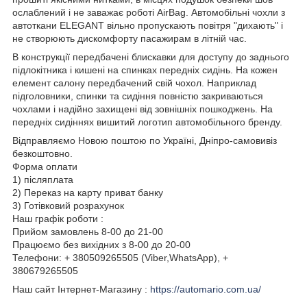
ослаблений і не заважає роботі AirBag. Автомобільні чохли з
автоткани ELEGANT вільно пропускають повітря "дихають" і
не створюють дискомфорту пасажирам в літній час.
В конструкції передбачені блискавки для доступу до заднього
підлокітника і кишені на спинках передніх сидінь. На кожен
елемент салону передбачений свій чохол. Наприклад
підголовники, спинки та сидіння повністю закриваються
чохлами і надійно захищені від зовнішніх пошкоджень. На
передніх сидіннях вишитий логотип автомобільного бренду.
Відправляємо Новою поштою по Україні, Дніпро-самовивіз
безкоштовно.
Форма оплати
1) післяплата
2) Переказ на карту приват банку
3) Готівковий розрахунок
Наш графік роботи :
Прийом замовлень 8-00 до 21-00
Працюємо без вихідних з 8-00 до 20-00
Телефони: + 380509265505 (Viber,WhatsApp), +
380679265505
Наш сайт Інтернет-Магазину :
https://automario.com.ua/