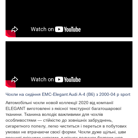
Чохли на сидіння EMC-Elegant Audi А-4 (B6) з 2000-04 р sport
Автомобільні чохли новой коллекції 2020 від компанії
ELEGANT виготовлені з якісної текстурної багатошарової
тканини. Тканина володіє важливими для чохлів
особливостями — стійкістю до зовнішніх забруднень,
сигаретного попелу, легко чиститься і переться в побутових
умовах не втрачаючи своєї форми. Чохли дуже щільні, шви
прошиті якісними нитками, в місцях подушок безпеки шов