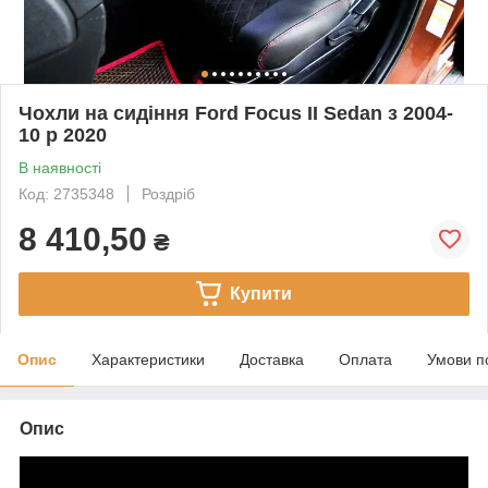
Чохли на сидіння Ford Focus II Sedan з 2004-
10 р 2020
В наявності
Код: 2735348
Роздріб
8 410,50
₴
Купити
Опис
Характеристики
Доставка
Оплата
Умови п
Опис