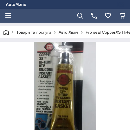
AutoMario
Товари та послуги
Авто Хімія
Pro seal CopperXS Hi-t