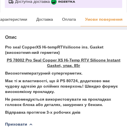
Доступна доставка
арактеристики
Доставка
Оплата
Умови повернення
Опис
Pro seal CopperXS Hi-tempRTVsilicone ins. Gasket
(високотемп-ний герметик)
PS 78002 Pro Seal Copper XS Hi-Temp RTV Silicone Instant
Gasket,
упак
.
85г
Високотемпературний супергерметик.
Має ті ж властивості, що й
PS
80724, додатково має
чудову адгезію до олійних поверхонь! Швидко формує
високоякісну прокладку.
Не рекомендується використовувати на прокладках
головок блока або деталях, занурених у бензин.
Відправка протягом 3-х робочих днів
Приховати