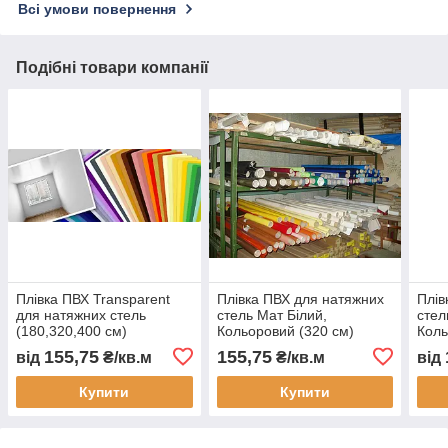
Всі умови повернення
Подібні товари компанії
Плівка ПВХ Transparent
Плівка ПВХ для натяжних
Плів
для натяжних стель
стель Мат Білий,
стел
(180,320,400 см)
Кольоровий (320 см)
Коль
155,75
155,75
від
₴/кв.м
₴/кв.м
від
Купити
Купити