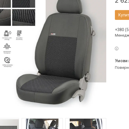
2 62
Купи
+380 (5
Менедж
поверн