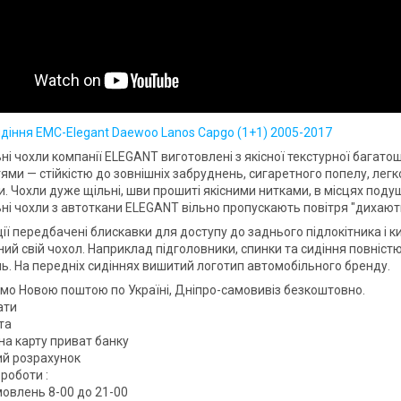
идіння EMC-Elegant Daewoo Lanos Capgo (1+1) 2005-2017
ні чохли компанії ELEGANT виготовлені з якісної текстурної багат
ями — стійкістю до зовнішніх забруднень, сигаретного попелу, легк
. Чохли дуже щільні, шви прошиті якісними нитками, в місцях поду
ні чохли з автоткани ELEGANT вільно пропускають повітря "дихають
ії передбачені блискавки для доступу до заднього підлокітника і к
ий свій чохол. Наприклад підголовники, спинки та сидіння повністю
. На передніх сидіннях вишитий логотип автомобільного бренду.
мо Новою поштою по Україні, Дніпро-самовивіз безкоштовно.
ати
та
на карту приват банку
вий розрахунок
роботи :
овлень 8-00 до 21-00