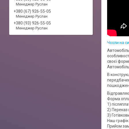
Менеджер Руслан
+380 (67) 926-55-05
Менеджер Руслан
+380 (93) 926-55-05
Менеджер Руслан
Чохли на с
Автомобіль
особливост
своєї форми
Автомобіль
В конструкц
передбачен
пошкоджень
Відправляє
Форма опл
1) післяпла
2) Переказ 
3) Готівко
Наш графік 
Прийом зам