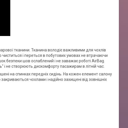
ошарової тканини. Тканина володіє важливими для чохлів
о чиститься і переться в побутових умовах не втрачаючи
шок безпеки шов ослаблений і не заважає роботі AirBag.
" і не створюють дискомфорту пасажирам в літній час.
ишені на спинках передніх сидінь. На кожен елемент салону
 закриваються чохлами і надійно захищені від зовнішніх