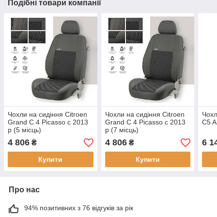
Подібні товари компанії
Чохли на сидіння Citroen
Чохли на сидіння Citroen
Чохл
Grand C 4 Picasso c 2013
Grand C 4 Picasso c 2013
C5 A
р (5 місць)
р (7 місць)
4 806
4 806
6 1
₴
₴
Купити
Купити
Про нас
94% позитивних з 76 відгуків за рік