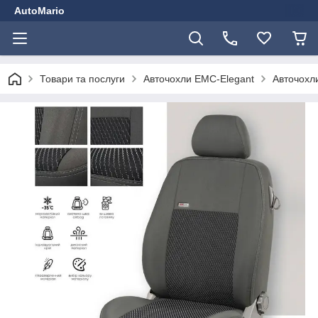
AutoMario
Товари та послуги
Авточохли EMC-Elegant
Авточохли