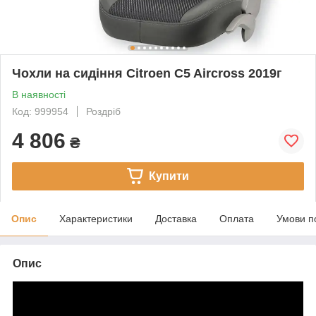
Чохли на сидіння Citroen C5 Aircross 2019г
В наявності
Код: 999954
Роздріб
4 806
₴
Купити
Опис
Характеристики
Доставка
Оплата
Умови п
Опис