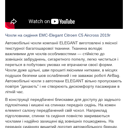
Чохли на сидіння EMC-Elegant Citroen C5 Aircross 2019г
Автомобільні чохли компанії ELEGANT виготовлені з якісної
текстурної багатошарової тканини. Тканина володіє
важливими для чохлів особливостями — стійкістю до
зовнішніх забруднень, сигаретного попелу, легко чиститься і
переться в побутових умовах не втрачаючи своєї форми.
Чохли дуже щільні, шви прошиті якісними нитками, в місцях
подушок безпеки шов ослаблений і не заважає роботі AirBag.
Автомобільні чохли з автоткани ELEGANT вільно пропускають
повітря "дихають" і не створюють дискомфорту пасажирам в
літній час.
В конструкції передбачені блискавки для доступу до заднього
підлокітника і кишені на спинках передніх сидінь. На кожен
елемент салону передбачений свій чохол. Наприклад
підголовники, спинки та сидіння повністю закриваються
чохлами і надійно захищені від зовнішніх пошкоджень. На
передніх сидіннях вишитий логотип автомобільного бренду.