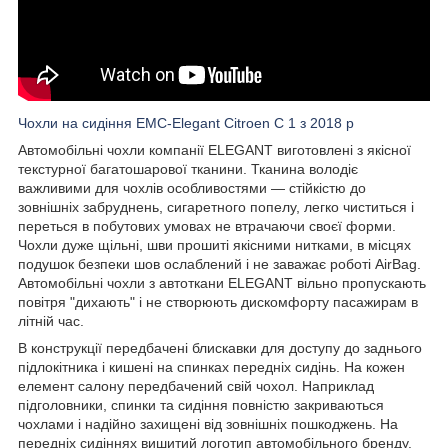
Чохли на сидіння EMC-Elegant Citroen C 1 з 2018 р
Автомобільні чохли компанії ELEGANT виготовлені з якісної
текстурної багатошарової тканини. Тканина володіє
важливими для чохлів особливостями — стійкістю до
зовнішніх забруднень, сигаретного попелу, легко чиститься і
переться в побутових умовах не втрачаючи своєї форми.
Чохли дуже щільні, шви прошиті якісними нитками, в місцях
подушок безпеки шов ослаблений і не заважає роботі AirBag.
Автомобільні чохли з автоткани ELEGANT вільно пропускають
повітря "дихають" і не створюють дискомфорту пасажирам в
літній час.
В конструкції передбачені блискавки для доступу до заднього
підлокітника і кишені на спинках передніх сидінь. На кожен
елемент салону передбачений свій чохол. Наприклад
підголовники, спинки та сидіння повністю закриваються
чохлами і надійно захищені від зовнішніх пошкоджень. На
передніх сидіннях вишитий логотип автомобільного бренду.