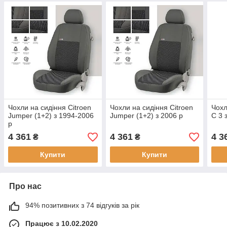
Чохли на сидіння Citroen
Чохли на сидіння Citroen
Чохл
Jumper (1+2) з 1994-2006
Jumper (1+2) з 2006 р
C 3 
р
4 361
4 361
4 3
₴
₴
Купити
Купити
Про нас
94% позитивних з 74 відгуків за рік
Працює з 10.02.2020