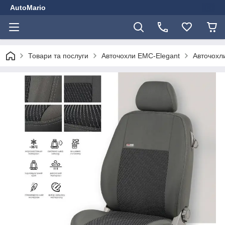
AutoMario
Товари та послуги
Авточохли EMC-Elegant
Авточохли