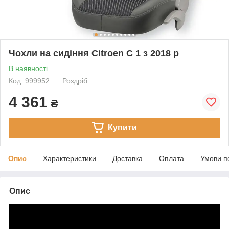
Чохли на сидіння Citroen C 1 з 2018 р
В наявності
Код: 999952
Роздріб
4 361
₴
Купити
Опис
Характеристики
Доставка
Оплата
Умови п
Опис