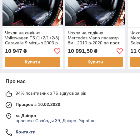
Чохли на сидіння
Чохли на сидіння
Чохл
Volkswagen T5 (1+2/1+2/3)
Mercedes Viano пасажир
Merc
Caravelle 9 місць з 2003 р
8м.. 2010 р-2020 по прот.
Sele
2020
2020
10 947
10 991,50
11 
₴
₴
Купити
Купити
Про нас
94% позитивних з 76 відгуків за рік
Працює з 10.02.2020
м. Дніпро
проспект Свободы 39, Дніпро, Україна
Контакти