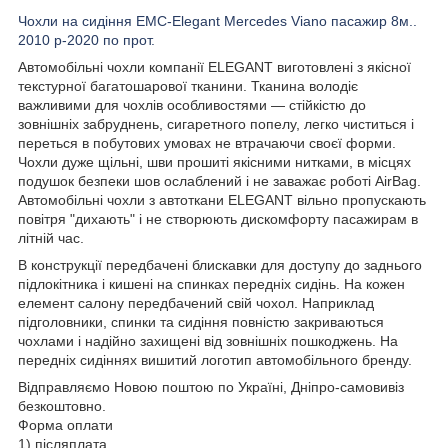
Чохли на сидіння EMC-Elegant Mercedes Viano пасажир 8м..
2010 р-2020 по прот.
Автомобільні чохли компанії ELEGANT виготовлені з якісної
текстурної багатошарової тканини. Тканина володіє
важливими для чохлів особливостями — стійкістю до
зовнішніх забруднень, сигаретного попелу, легко чиститься і
переться в побутових умовах не втрачаючи своєї форми.
Чохли дуже щільні, шви прошиті якісними нитками, в місцях
подушок безпеки шов ослаблений і не заважає роботі AirBag.
Автомобільні чохли з автоткани ELEGANT вільно пропускають
повітря "дихають" і не створюють дискомфорту пасажирам в
літній час.
В конструкції передбачені блискавки для доступу до заднього
підлокітника і кишені на спинках передніх сидінь. На кожен
елемент салону передбачений свій чохол. Наприклад
підголовники, спинки та сидіння повністю закриваються
чохлами і надійно захищені від зовнішніх пошкоджень. На
передніх сидіннях вишитий логотип автомобільного бренду.
Відправляємо Новою поштою по Україні, Дніпро-самовивіз
безкоштовно.
Форма оплати
1) післяплата