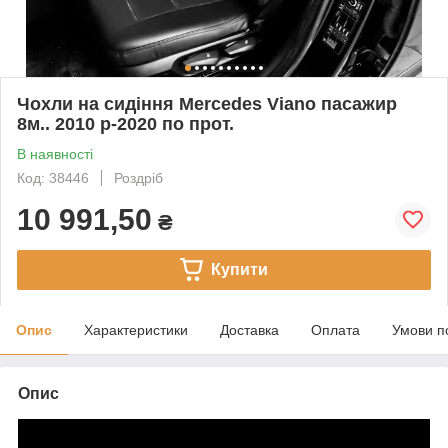
Чохли на сидіння Mercedes Viano пасажир
8м.. 2010 р-2020 по прот.
В наявності
Код: 38446
Роздріб
10 991,50
₴
Купити
Опис
Характеристики
Доставка
Оплата
Умови п
Опис