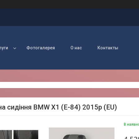
луги
Фотогалерея
О нас
Контакты
на сидіння BMW X1 (Е-84) 2015р (EU)
В наявн