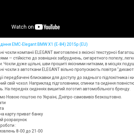
идіння EMC-Elegant BMW X1 (Е-84) 2015р (EU)
ні чохли компанії ELEGANT виготовлені з якісної текстурної багат
ями — стійкістю до зовнішніх забруднень, сигаретного попелу, легк
. Чохли дуже щільні, шви прошиті якісними нитками, в місцях поду
ні чохли з автоткани ELEGANT вільно пропускають повітря "дихають
ії передбачені блискавки для доступу до заднього підлокітника і к
ий свій чохол. Наприклад підголовники, спинки та сидіння повністю
. На передніх сидіннях вишитий логотип автомобільного бренду.
мо Новою поштою по Україні, Дніпро-самовивіз безкоштовно.
ати
та
на карту приват банку
вий розрахунок
роботи :
овлень 8-00 до 21-00