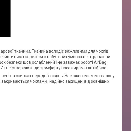
ошарової тканини. Тканина володіє важливими для чохлів
о чиститься і переться в побутових умовах не втрачаючи
шок безпеки шов ослаблений і не заважає роботі AirBag.
" і не створюють дискомфорту пасажирам в літній час.
ишені на спинках передніх сидінь. На кожен елемент салону
 закриваються чохлами і надійно захищені від зовнішніх