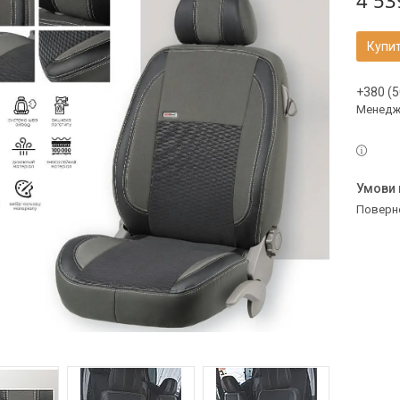
4 53
Купи
+380 (5
Менедж
поверн