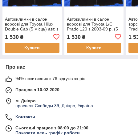
Автокилимки в салон
Автокилимки в салон
Авто
ворсові для Toyota Hilux
ворсові для Toyota L/C
ворс
Double Cab (5 місць) авт. з
Prado 120 з 2003-09 р. (5
Prad
2011 р.
місць)
місц
1 530
1 530
1 5
₴
₴
Купити
Купити
Про нас
94% позитивних з 76 відгуків за рік
Працює з 10.02.2020
м. Дніпро
проспект Свободы 39, Дніпро, Україна
Контакти
Сьогодні працює з 08:00 до 21:00
Показати весь графік роботи