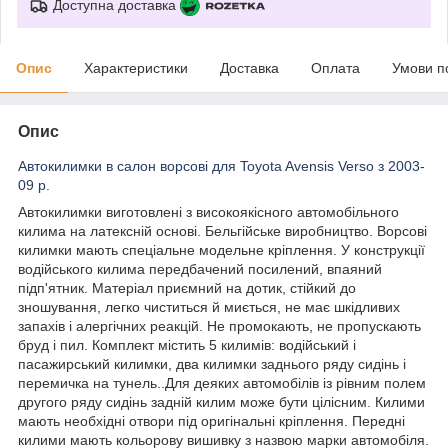
Доступна доставка
Опис
Характеристики
Доставка
Оплата
Умови п
Опис
Автокилимки в салон ворсові для Toyota Avensis Verso з 2003-
09 р.
Автокилимки виготовлені з високоякісного автомобільного
килима на латексній основі. Бельгійське виробництво. Ворсові
килимки мають спеціальне модельне кріплення. У конструкції
водійського килима передбачений посилений, впаяний
підп'ятник. Матеріал приємний на дотик, стійкий до
зношування, легко чиститься й миється, не має шкідливих
запахів і алергічних реакцій. Не промокають, не пропускають
бруд і пил. Комплект містить 5 килимів: водійський і
пасажирський килимки, два килимки заднього ряду сидінь і
перемичка на тунель..Для деяких автомобілів із рівним полем
другого ряду сидінь задній килим може бути цілісним. Килими
мають необхідні отвори під оригінальні кріплення. Передні
килими мають кольорову вишивку з назвою марки автомобіля.