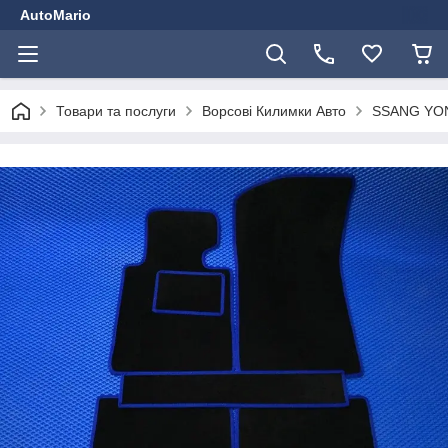
AutoMario
Товари та послуги
Ворсові Килимки Авто
SSANG YO