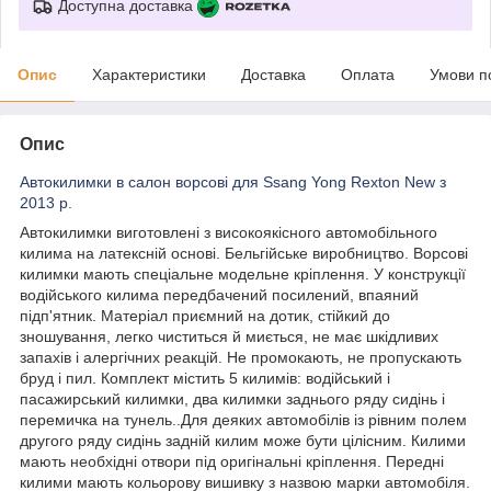
Доступна доставка
Опис
Характеристики
Доставка
Оплата
Умови п
Опис
Автокилимки в салон ворсові для Ssang Yong Rexton New з
2013 р.
Автокилимки виготовлені з високоякісного автомобільного
килима на латексній основі. Бельгійське виробництво. Ворсові
килимки мають спеціальне модельне кріплення. У конструкції
водійського килима передбачений посилений, впаяний
підп'ятник. Матеріал приємний на дотик, стійкий до
зношування, легко чиститься й миється, не має шкідливих
запахів і алергічних реакцій. Не промокають, не пропускають
бруд і пил. Комплект містить 5 килимів: водійський і
пасажирський килимки, два килимки заднього ряду сидінь і
перемичка на тунель..Для деяких автомобілів із рівним полем
другого ряду сидінь задній килим може бути цілісним. Килими
мають необхідні отвори під оригінальні кріплення. Передні
килими мають кольорову вишивку з назвою марки автомобіля.