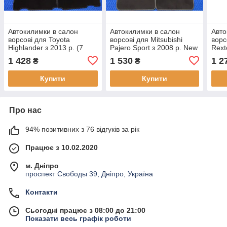
Автокилимки в салон
Автокилимки в салон
Авто
ворсові для Toyota
ворсові для Mitsubishi
ворс
Highlander з 2013 р. (7
Pajero Sport з 2008 р. New
Rext
місць)
1 428
1 530
1 2
₴
₴
Купити
Купити
Про нас
94% позитивних з 76 відгуків за рік
Працює з 10.02.2020
м. Дніпро
проспект Свободы 39, Дніпро, Україна
Контакти
Сьогодні працює з 08:00 до 21:00
Показати весь графік роботи