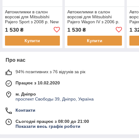
Автокилимки в салон
Автокилимки в салон
Авто
ворсові для Mitsubishi
ворсові для Mitsubishi
ворс
Pajero Sport з 2008 р. New
Pajero Wagon IV з 2006 р.
Paje
(5 місць)
р. (5
1 530
1 530
1 3
₴
₴
Купити
Купити
Про нас
94% позитивних з 76 відгуків за рік
Працює з 10.02.2020
м. Дніпро
проспект Свободы 39, Дніпро, Україна
Контакти
Сьогодні працює з 08:00 до 21:00
Показати весь графік роботи