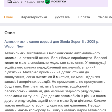
Доступна доставка
Опис
Характеристики
Доставка
Оплата
Умови п
Опис
Автокилимки в салон ворсові для Skoda Super B з 2008 р.
Wagon New
Автокилимки виготовлені з високоякісного автомобільного
килима на латексній основі. Бельгійське виробництво. Ворсові
килимки мають спеціальне модельне кріплення. У конструкції
водійського килима передбачений посилений, впаяний
підп'ятник. Матеріал приємний на дотик, стійкий до
зношування, легко чиститься й миється, не має шкідливих
запахів і алергічних реакцій. Не промокають, не пропускають
бруд і пил. Комплект містить 5 килимів: водійський і
пасажирський килимки, два килимки заднього ряду сидінь і
перемичка на тунель..Для деяких автомобілів із рівним полем
другого ряду сидінь задній килим може бути цілісним. Килими
мають необхідні отвори під оригінальні кріплення. Передні
килими мають кольорову вишивку з назвою марки автомобіля.