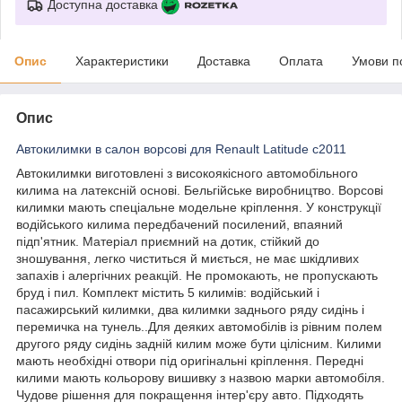
Доступна доставка
Опис
Характеристики
Доставка
Оплата
Умови п
Опис
Автокилимки в салон ворсові для Renault Latitude c2011
Автокилимки виготовлені з високоякісного автомобільного
килима на латексній основі. Бельгійське виробництво. Ворсові
килимки мають спеціальне модельне кріплення. У конструкції
водійського килима передбачений посилений, впаяний
підп'ятник. Матеріал приємний на дотик, стійкий до
зношування, легко чиститься й миється, не має шкідливих
запахів і алергічних реакцій. Не промокають, не пропускають
бруд і пил. Комплект містить 5 килимів: водійський і
пасажирський килимки, два килимки заднього ряду сидінь і
перемичка на тунель..Для деяких автомобілів із рівним полем
другого ряду сидінь задній килим може бути цілісним. Килими
мають необхідні отвори під оригінальні кріплення. Передні
килими мають кольорову вишивку з назвою марки автомобіля.
Чудове рішення для покращення інтер'єру авто. Підходять