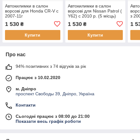
Автокилимки в салон
Автокилимки в салон
Авто
ворсові для Honda CR-V c
ворсові для Nissan Patrol (
ворс
2007-11г
Y62) c 2010 р. (5 місць)
з 20
1 530
1 530
1 5
₴
₴
Купити
Купити
Про нас
94% позитивних з 74 відгуків за рік
Працює з 10.02.2020
м. Дніпро
проспект Свободы 39, Дніпро, Україна
Контакти
Сьогодні працює з 08:00 до 21:00
Показати весь графік роботи