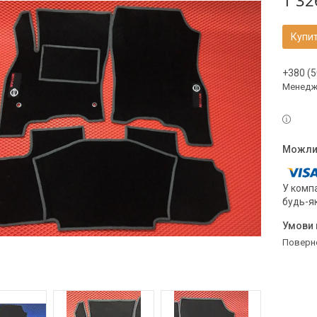
1 32
Купи
+380 (5
Менедж
У компа
будь-я
поверн