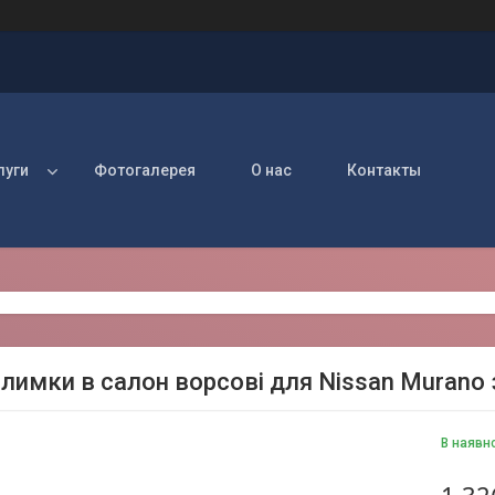
луги
Фотогалерея
О нас
Контакты
лимки в салон ворсові для Nissan Murano з
В наявн