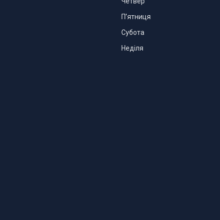
Четвер
Пʼятниця
Субота
Неділя