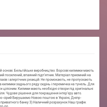
й основі. Бельгійське виробництво. Ворсові килимки мають
ий посилений, впаяний підп'ятник. Матеріал приємний на
пахів і алергічних реакцій. Не промокають, не пропускають
ва килимки заднього ряду сидінь і перемичка на тунель..Для
и цілісним. Килими мають необхідні отвори під оригінальні
ля. Чудове рішення для покращення інтер'єру авто.
но-сірий Вирушаємо Новою поштою в Україні, Дніпр-
 приватного банку 3) Наличний розрахунок Наш графік
20-00