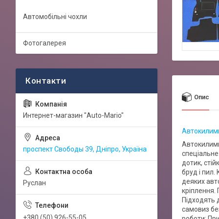
Автомобільні чохли
Фотогалерея
Опис
Интернет-магазин "Auto-Mario"
Автокилимки
Автокилимк
проспект Свободы 39, Дніпро, Україна
спеціальне
дотик, стій
бруд і пил.
деяких авто
Руслан
кріплення.
Підходять 
самовиз бе
+380 (50) 926-55-05
роботи: Пр