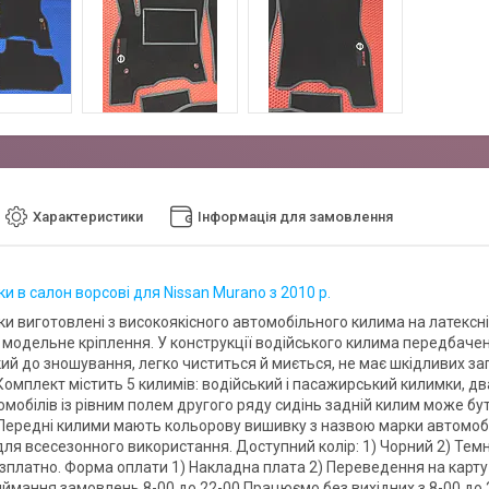
Характеристики
Інформація для замовлення
 в салон ворсові для Nissan Murano з 2010 р.
и виготовлені з високоякісного автомобільного килима на латексні
 модельне кріплення. У конструкції водійського килима передбачен
кий до зношування, легко чиститься й миється, не має шкідливих за
 Комплект містить 5 килимів: водійський і пасажирський килимки, д
мобілів із рівним полем другого ряду сидінь задній килим може бут
 Передні килими мають кольорову вишивку з назвою марки автомобі
для всесезонного використання. Доступний колір: 1) Чорний 2) Тем
зплатно. Форма оплати 1) Накладна плата 2) Переведення на карту
иймання замовлень 8-00 до 22-00 Працюємо без вихідних з 8-00 до 