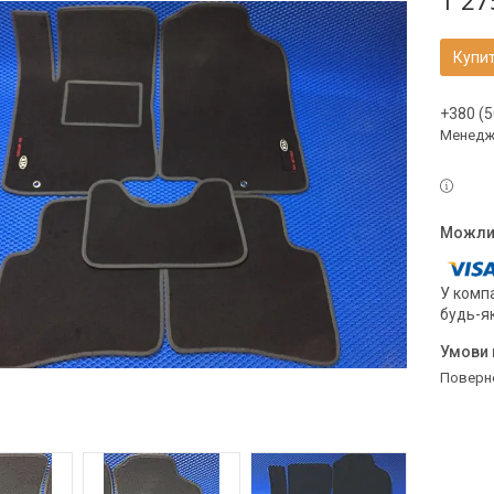
1 27
Купи
+380 (5
Менедж
У компа
будь-я
поверн