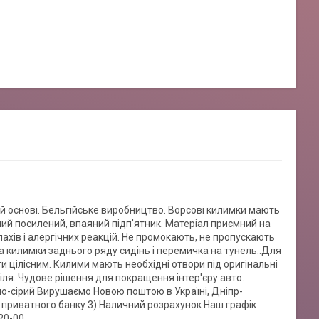
й основі. Бельгійське виробництво. Ворсові килимки мають
ий посилений, впаяний підп'ятник. Матеріал приємний на
пахів і алергічних реакцій. Не промокають, не пропускають
ва килимки заднього ряду сидінь і перемичка на тунель..Для
и цілісним. Килими мають необхідні отвори під оригінальні
ля. Чудове рішення для покращення інтер'єру авто.
но-сірий Вирушаємо Новою поштою в Україні, Дніпр-
 приватного банку 3) Наличний розрахунок Наш графік
20-00