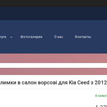
луги
Фотогалерея
О нас
Контакты
лимки в салон ворсові для Kia Ceed з 2012
В наявн