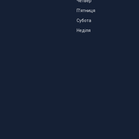
Четвер
Пʼятниця
Субота
Неділя