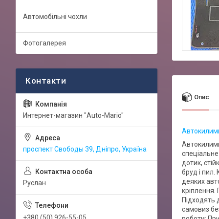
Автомобільні чохли
Фотогалерея
Опис
Интернет-магазин "Auto-Mario"
Автокилимки
Автокилимк
проспект Свободы 39, Дніпро, Україна
спеціальне
дотик, стій
бруд і пил.
деяких авто
Руслан
кріплення.
Підходять 
самовиз бе
+380 (50) 926-55-05
роботи: Пр