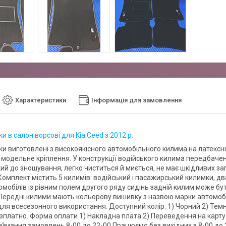
Характеристики
Інформація для замовлення
 в салон ворсові для Kia Ceed з 2012 р.
и виготовлені з високоякісного автомобільного килима на латексні
 модельне кріплення. У конструкції водійського килима передбачен
кий до зношування, легко чиститься й миється, не має шкідливих за
 Комплект містить 5 килимів: водійський і пасажирський килимки, д
мобілів із рівним полем другого ряду сидінь задній килим може бут
 Передні килими мають кольорову вишивку з назвою марки автомобі
для всесезонного використання. Доступний колір: 1) Чорний 2) Тем
зплатно. Форма оплати 1) Накладна плата 2) Переведення на карту
иймання замовлень 8-00 до 22-00 Працюємо без вихідних з 8-00 до 