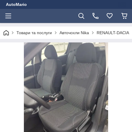
AutoMario
Товари та послуги
Авточохли Nika
RENAULT-DACIA