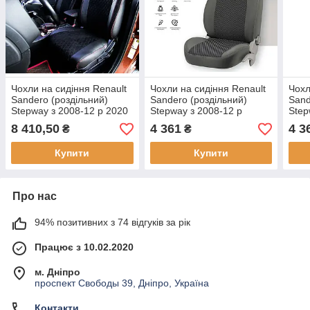
Чохли на сидіння Renault
Чохли на сидіння Renault
Чохл
Sandero (роздільний)
Sandero (роздільний)
Sand
Stepway з 2008-12 р 2020
Stepway з 2008-12 р
Step
8 410,50
4 361
4 3
₴
₴
Купити
Купити
Про нас
94% позитивних з 74 відгуків за рік
Працює з 10.02.2020
м. Дніпро
проспект Свободы 39, Дніпро, Україна
Контакти