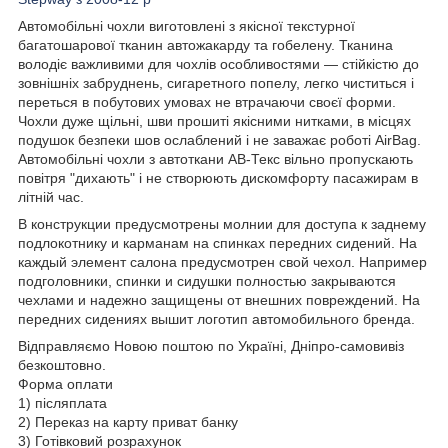
Автомобільні чохли виготовлені з якісної текстурної
багатошарової тканин автожакарду та гобелену. Тканина
володіє важливими для чохлів особливостями — стійкістю до
зовнішніх забруднень, сигаретного попелу, легко чиститься і
переться в побутових умовах не втрачаючи своєї форми.
Чохли дуже щільні, шви прошиті якісними нитками, в місцях
подушок безпеки шов ослаблений і не заважає роботі AirBag.
Автомобільні чохли з автоткани АВ-Текс вільно пропускають
повітря "дихають" і не створюють дискомфорту пасажирам в
літній час.
В конструкции предусмотрены молнии для доступа к заднему
подлокотнику и карманам на спинках передних сидений. На
каждый элемент салона предусмотрен свой чехол. Например
подголовники, спинки и сидушки полностью закрываются
чехлами и надежно защищены от внешних повреждений. На
передних сидениях вышит логотип автомобильного бренда.
Відправляємо Новою поштою по Україні, Дніпро-самовивіз
безкоштовно.
Форма оплати
1) післяплата
2) Переказ на карту приват банку
3) Готівковий розрахунок