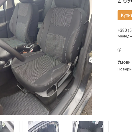
2 69
Купи
+380 (5
Менедж
поверн