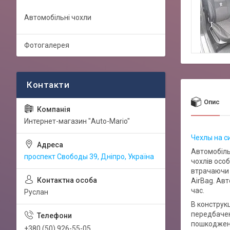
Автомобільні чохли
Фотогалерея
Опис
Интернет-магазин "Auto-Mario"
Чехлы на си
Автомобіль
проспект Свободы 39, Дніпро, Україна
чохлів особ
втрачаючи 
AirBag. Ав
час.
Руслан
В конструкц
передбачен
пошкоджень
+380 (50) 926-55-05