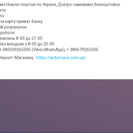
мо Новою поштою по Україні, Дніпро-самовивіз безкоштовно.
ати
та
на карту приват банку
вий розрахунок
роботи :
овлень 8-00 до 21-00
ез вихідних з 8-00 до 20-00
+ 380509265505 (Viber,WhatsApp), + 380679265505
нтернет-Магазину :
https://automario.com.ua/