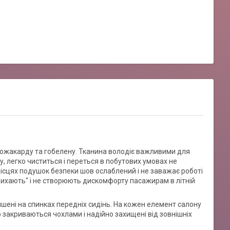
втожакарду та гобелену. Тканина володіє важливими для
у, легко чиститься і переться в побутових умовах не
місцях подушок безпеки шов ослаблений і не заважає роботі
"дихають" і не створюють дискомфорту пасажирам в літній
ишені на спинках передніх сидінь. На кожен елемент салону
 закриваються чохлами і надійно захищені від зовнішніх