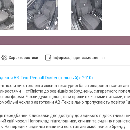
Характеристики
Інформація для замовлення
денья АВ-Текс Renault Duster (цельный) с 2010 г
ні чохли виготовлені з якісної текстурної багатошарової тканин а
ливостями — стійкістю до зовнішніх забруднень, сигаретного попел
своєї форми. Чохли дуже щільні, шви прошиті якісними нитками, в 
томобільні чохли з автоткани АВ-Текс вільно пропускають повітря 
ії передбачені блискавки для доступу до заднього підлокітника і к
ий свій чохол. Наприклад підголовники, спинки та сидіння повністю
. На передніх сидіннях вишитий логотип автомобільного бренду.