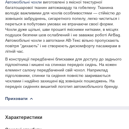
Автомобільні чохли
виготовлені з якісної текстурної
багатошарової тканин автожакарду та гобелену. Тканина
володіє важливими для чохлів особливостями — стійкістю до
зовнішніх забруднень, сигаретного попелу, легко чиститься і
переться в побутових умовах не втрачаючи своєї форми.
Чохли дуже щільні, шви прошиті якісними нитками, в місцях
подушок безпеки шов ослаблений і не заважає роботі AirBag.
Автомобільні чохли з автоткани АВ-Текс вільно пропускають
повітря "дихають" і не створюють дискомфорту пасажирам в
літній час.
В конструкції передбачені блискавки для доступу до заднього
підлокітника і кишені на спинках передніх сидінь. На кожен
елемент салону передбачений свій чохол. Наприклад
підголовники, спинки та сидіння повністю закриваються
чохлами і надійно захищені від зовнішніх пошкоджень. На
передніх сидіннях вишитий логотип автомобільного бренду.
Приховати
Характеристики